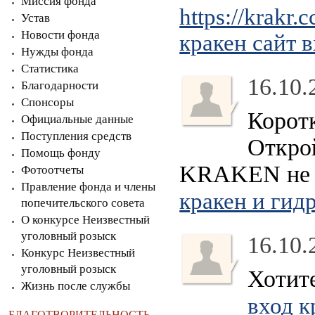
Миссия фонда
https://krakr.c
Устав
Новости фонда
кракен сайт 
Нужды фонда
Статистика
16.10.
Благодарности
Спонсоры
Корот
Официальные данные
Поступления средств
Откро
Помощь фонду
KRAKEN не от
Фотоотчеты
Правление фонда и члены
кракен и гид
попечительского совета
О конкурсе Неизвестный
уголовный розыск
16.10.
Конкурс Неизвестный
уголовный розыск
Хотит
Жизнь после службы
вход к
БЛАГОТВОРИТЕЛЬНОСТЬ