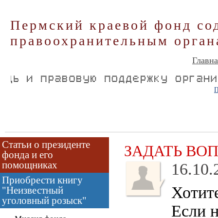
Пермский краевой фонд со
правоохранительным орган
Главна
П
Статьи о президенте
ЗАДАТЬ ВО
фонда и его
помощниках
16.10.
Приобрести книгу
Хотит
"Неизвестный
уголовный розыск"
Если 