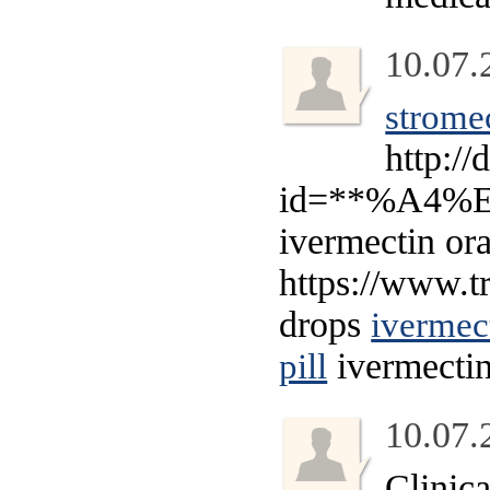
10.07.
strome
http:/
id=**%A4%
ivermectin ora
https://www.t
drops
ivermec
ivermecti
pill
10.07.
Clinic