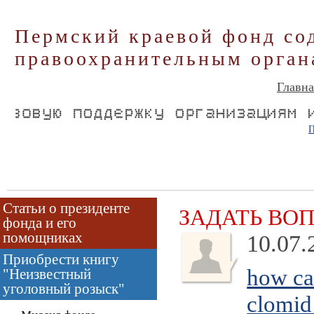
Пермский краевой фонд со
правоохранительным орган
Главна
П
Статьи о президенте
ЗАДАТЬ ВО
фонда и его
помощниках
10.07.
Приобрести книгу
how ca
"Неизвестный
уголовный розыск"
clomid