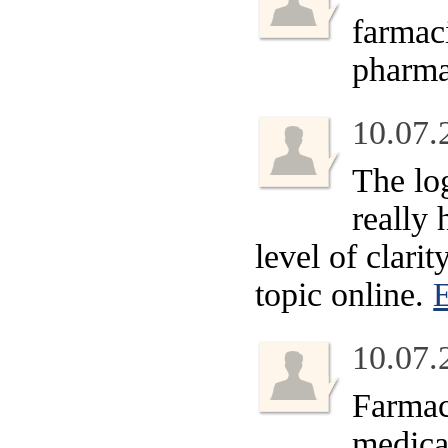
farmaci
pharma
10.07.
The log
really 
level of clari
topic online.
E
10.07.
Farmac
medica