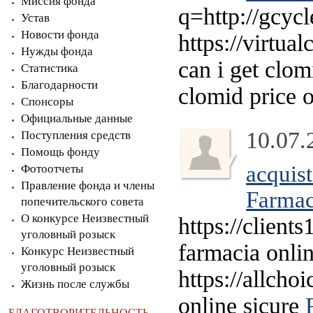
Миссия фонда
q=http://gcycl
Устав
Новости фонда
https://virtu
Нужды фонда
can i get clom
Статистика
Благодарности
clomid price 
Спонсоры
Официальные данные
10.07.
Поступления средств
Помощь фонду
acquist
Фотоотчеты
Правление фонда и члены
Farmac
попечительского совета
О конкурсе Неизвестный
https://clien
уголовный розыск
farmacia onli
Конкурс Неизвестный
уголовный розыск
https://allcho
Жизнь после службы
online sicure
БЛАГОТВОРИТЕЛЬНОСТЬ