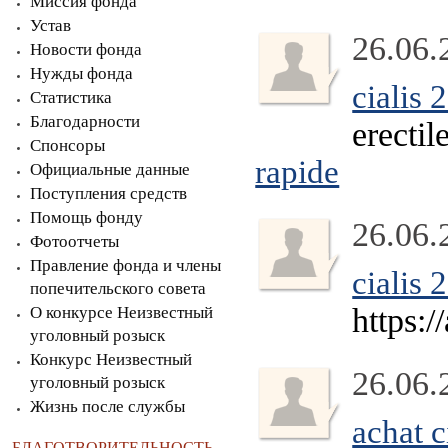
Миссия фонда
Устав
26.06.
Новости фонда
Нужды фонда
cialis
Статистика
Благодарности
erectil
Спонсоры
rapide
Официальные данные
Поступления средств
Помощь фонду
26.06.
Фотоотчеты
Правление фонда и члены
cialis
попечительского совета
https:/
О конкурсе Неизвестный
уголовный розыск
Конкурс Неизвестный
26.06.
уголовный розыск
Жизнь после службы
achat c
БЛАГОТВОРИТЕЛЬНОСТЬ