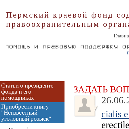
Пермский краевой фонд со
правоохранительным орган
Главна
П
Статьи о президенте
ЗАДАТЬ ВО
фонда и его
помощниках
26.06.
Приобрести книгу
cialis 
"Неизвестный
уголовный розыск"
erectil