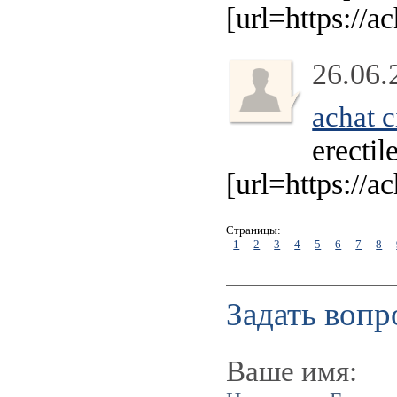
[url=https://a
26.06.
achat c
erectil
[url=https://a
Страницы:
1
2
3
4
5
6
7
8
Задать вопр
Ваше имя: