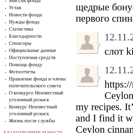
Миссия фонда
щедрые бонус
Устав
Новости фонда
первого спин
Нужды фонда
Статистика
12.11.
Благодарности
Спонсоры
слот k
Официальные данные
Поступления средств
Помощь фонду
12.11.
Фотоотчеты
Правление фонда и члены
https:/
попечительского совета
О конкурсе Неизвестный
Ceylon 
уголовный розыск
my recipes. I
Конкурс Неизвестный
уголовный розыск
and I find it 
Жизнь после службы
Ceylon cinnam
БЛАГОТВОРИТЕЛЬНОСТЬ