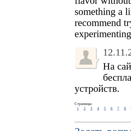
flavor without
something a li
recommend try
experimenting
12.11.
На са
беспла
устройств.
Страницы:
1
2
3
4
5
6
7
8