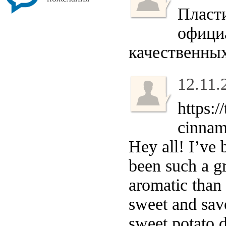
Пласт
офици
качественных
12.11.
https:
cinnam
Hey all! I’ve 
been such a gr
aromatic than 
sweet and sav
sweet potato d