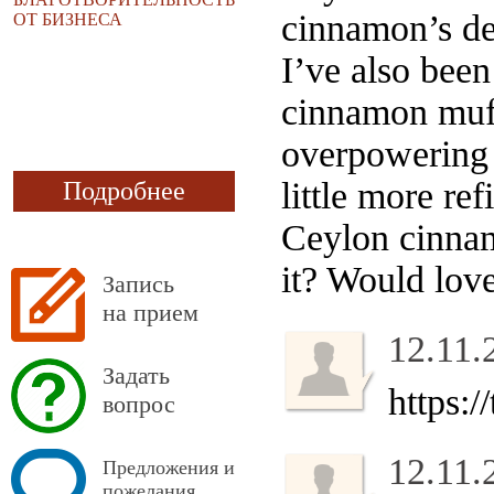
cinnamon’s del
ОТ БИЗНЕСА
I’ve also bee
cinnamon muff
overpowering t
little more re
Подробнее
Ceylon cinnam
it? Would love
Запись
на прием
12.11.
Задать
https:/
вопрос
12.11.
Предложения и
пожелания