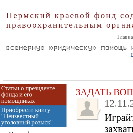
Пермский краевой фонд со
правоохранительным орган
Главна
П
Статьи о президенте
ЗАДАТЬ ВО
фонда и его
помощниках
12.11.
Приобрести книгу
Играйт
"Неизвестный
уголовный розыск"
захва