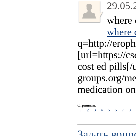
29.05.
where c
where c
q=http://erop
[url=https://
cost ed pills[
groups.org/m
medication onl
Страницы:
1
2
3
4
5
6
7
8
Задать вопр