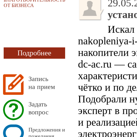
29.05.
ОТ БИЗНЕСА
устан
Искал 
nakopleniya-i-
накопители э
Подробнее
dc-ac.ru — с
характеристи
Запись
чётко и по д
на прием
Подобрали н
Задать
эксперт в п
вопрос
и реализаци
Предложения и
электроэнер
пожелания