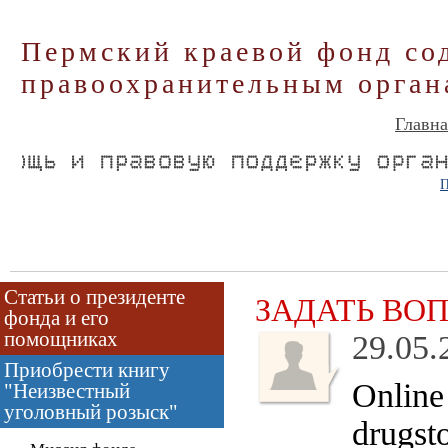
Пермский краевой фонд со
правоохранительным орган
Главна
П
Статьи о президенте
ЗАДАТЬ ВО
фонда и его
помощниках
29.05.
Приобрести книгу
Online
"Неизвестный
уголовный розыск"
drugsto