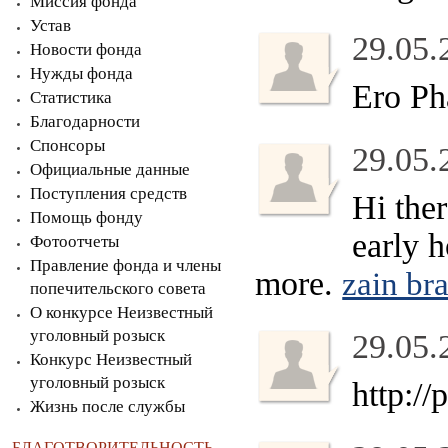
Миссия фонда
Устав
29.05.
Новости фонда
Нужды фонда
Ero Ph
Статистика
Благодарности
Спонсоры
29.05.
Официальные данные
Поступления средств
Hi ther
Помощь фонду
early h
Фотоотчеты
Правление фонда и члены
more.
zain br
попечительского совета
О конкурсе Неизвестный
уголовный розыск
29.05.
Конкурс Неизвестный
уголовный розыск
http:/
Жизнь после службы
БЛАГОТВОРИТЕЛЬНОСТЬ