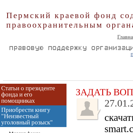
Пермский краевой фонд со
правоохранительным орган
Главна
П
Статьи о президенте
ЗАДАТЬ ВО
фонда и его
помощниках
27.01.
Приобрести книгу
скачат
"Неизвестный
уголовный розыск"
smart.c