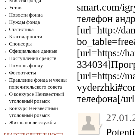
Миссия фонда
smart.com/igr
Устав
Новости фонда
телефон андр
Нужды фонда
[url=http://d
Статистика
Благодарности
bo_table=fre
Спонсоры
[url=https://
Официальные данные
Поступления средств
334034]Прогр
Помощь фонду
Фотоотчеты
[url=https://m
Правление фонда и члены
vyderzhki#c
попечительского совета
О конкурсе Неизвестный
телефона[/ur
уголовный розыск
Конкурс Неизвестный
27.01.
уголовный розыск
Жизнь после службы
Potenti
БЛАГОТВОРИТЕЛЬНОСТЬ