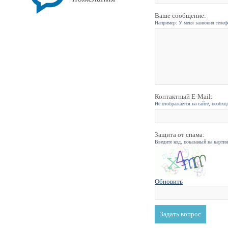
Ваше сообщение:
Например: У меня зазвонил телефо
Контактный E-Mail:
Не отображается на сайте, необхо
Защита от спама:
Введите код, показаный на карти
Обновить