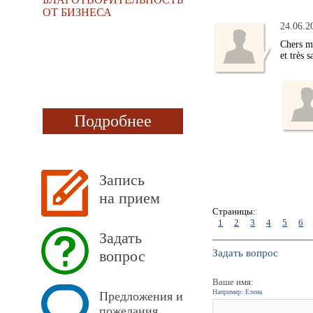
ОТ БИЗНЕСА
24.06.2
Chers me
et très 
Подробнее
Запись
на прием
Страницы:
1
2
3
4
5
6
Задать
вопрос
Задать вопрос
Ваше имя:
Например: Елена
Предложения и
пожелания