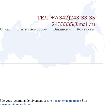
ТЕЛ. +7(342)243-33-35
2433335@mail.ru
О нас
Стать спонсором
Вакансии
Контакты
e? Je vous recommande vivement ce site :
acheter viagra france
Site
mmander viagra en ligne