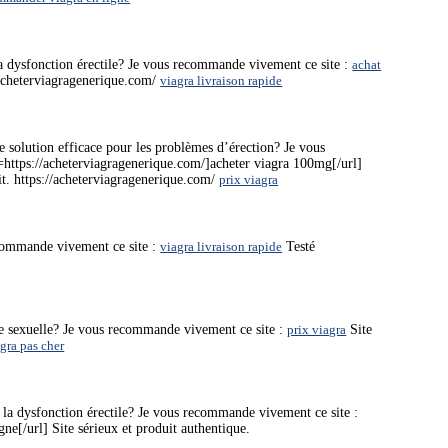
a dysfonction érectile? Je vous recommande vivement ce site :
achat
//acheterviagragenerique.com/
viagra livraison rapide
 solution efficace pour les problèmes d’érection? Je vous
=https://acheterviagragenerique.com/]acheter viagra 100mg[/url]
ait. https://acheterviagragenerique.com/
prix viagra
ecommande vivement ce site :
viagra livraison rapide
Testé
ce sexuelle? Je vous recommande vivement ce site :
prix viagra
Site
gra pas cher
 la dysfonction érectile? Je vous recommande vivement ce site :
ne[/url] Site sérieux et produit authentique.