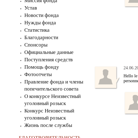
Миссия фонда
Устав
Новости фонда
Нужды фонда
Статистика
Благодарности
Спонсоры
Официальные данные
Поступления средств
Помощь фонду
24.06.2
Фотоотчеты
Hello le
personne
Правление фонда и члены
попечительского совета
О конкурсе Неизвестный
уголовный розыск
Конкурс Неизвестный
уголовный розыск
Жизнь после службы
БЛАГОТВОРИТЕЛЬНОСТЬ