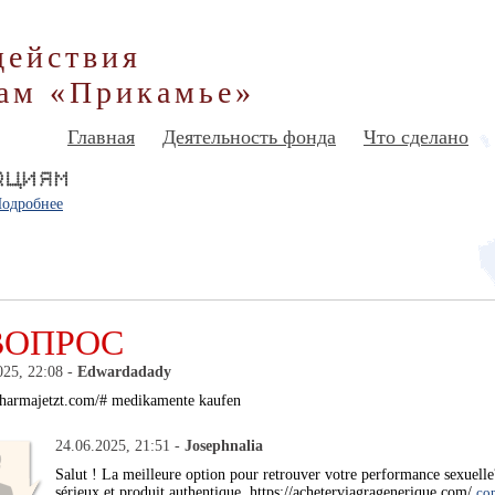
действия
ам «Прикамье»
Главная
Деятельность фонда
Что сделано
одробнее
ВОПРОС
025, 22:08 -
Edwardadady
/pharmajetzt.com/# medikamente kaufen
24.06.2025, 21:51 -
Josephnalia
Salut ! La meilleure option pour retrouver votre performance sexuell
sérieux et produit authentique. https://acheterviagragenerique.com/
co