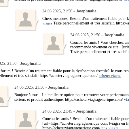
24.06.2025, 21:50 -
Josephnalia
Chers membres, Besoin d’un traitement fiable pour l
viagra
Testé personnellement et très satisfait. https:
24.06.2025, 21:50 -
Josephnalia
Coucou les amis ! Vous cherchez une
recommande vivement ce site : [url
Testé personnellement et très satisf
025, 21:50 -
Josephnalia
 forum ! Besoin d’un traitement fiable pour la dysfonction érectile? Je vous r
llement et très satisfait. https://acheterviagragenerique.com/
acheter viagra
24.06.2025, 21:50 -
Josephnalia
Bonjour à tous ! La meilleure option pour retrouver votre performan
sérieux et produit authentique. https://acheterviagragenerique.com/
via
24.06.2025, 21:49 -
Josephnalia
Coucou les amis ! Besoin d’un traitement fiable pour
[url=https://acheterviagragenerique.com/]viagra en lig
https://acheterviagragenerique.com/
prix viagra