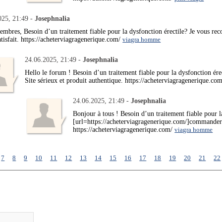
025, 21:49 -
Josephnalia
mbres, Besoin d’un traitement fiable pour la dysfonction érectile? Je vous r
satisfait. https://acheterviagragenerique.com/
viagra homme
24.06.2025, 21:49 -
Josephnalia
Hello le forum ! Besoin d’un traitement fiable pour la dysfonction ér
Site sérieux et produit authentique. https://acheterviagragenerique.co
24.06.2025, 21:49 -
Josephnalia
Bonjour à tous ! Besoin d’un traitement fiable pour 
[url=https://acheterviagragenerique.com/]commander 
https://acheterviagragenerique.com/
viagra homme
7
8
9
10
11
12
13
14
15
16
17
18
19
20
21
22