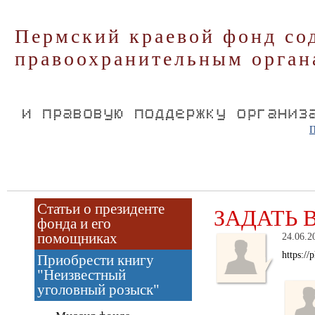
Пермский краевой фонд со
правоохранительным орган
П
Статьи о президенте
ЗАДАТЬ 
фонда и его
помощниках
24.06.2
https:/
Приобрести книгу
"Неизвестный
уголовный розыск"