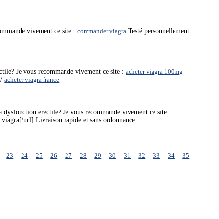
ecommande vivement ce site :
commander viagra
Testé personnellement
ectile? Je vous recommande vivement ce site :
acheter viagra 100mg
m/
acheter viagra france
la dysfonction érectile? Je vous recommande vivement ce site :
viagra[/url] Livraison rapide et sans ordonnance.
23
24
25
26
27
28
29
30
31
32
33
34
35
36
37