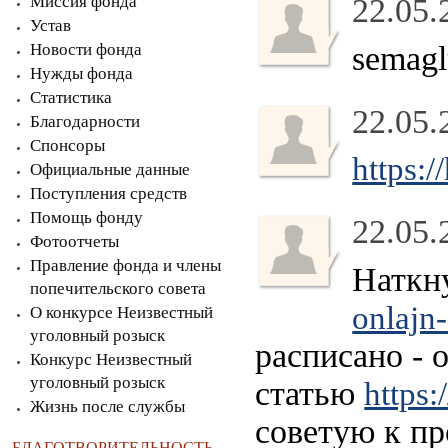
Миссия фонда
22.05.
Устав
Новости фонда
semaglu
Нужды фонда
Статистика
22.05.
Благодарности
Спонсоры
https:
Официальные данные
Поступления средств
Помощь фонду
22.05.
Фотоотчеты
Правление фонда и члены
Наткн
попечительского совета
onlajn
О конкурсе Неизвестный
уголовный розыск
расписано - 
Конкурс Неизвестный
уголовный розыск
статью
https:
Жизнь после службы
советую к п
БЛАГОТВОРИТЕЛЬНОСТЬ