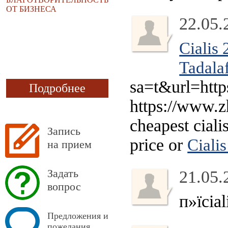
ОТ БИЗНЕСА
22.05.
Cialis
Tadala
sa=t&url=http
Подробнее
https://www
cheapest ciali
Запись
price or
Cialis
на прием
Задать
21.05.
вопрос
п»їcial
Предложения и
пожелания