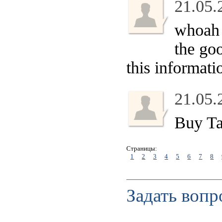
21.05.
whoah t
the go
this informati
21.05.
Buy Ta
Страницы:
1
2
3
4
5
6
7
8
Задать вопр