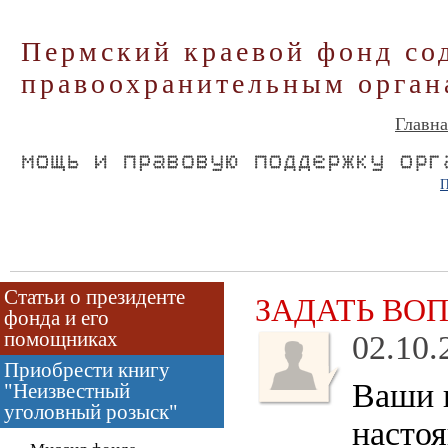
Пермский краевой фонд со
правоохранительным орган
Главна
П
Статьи о президенте
ЗАДАТЬ ВО
фонда и его
помощниках
02.10.
Приобрести книгу
Ваши ц
"Неизвестный
уголовный розыск"
насто