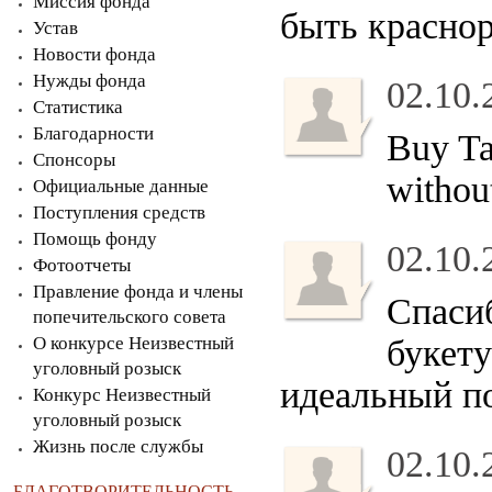
Миссия фонда
быть красно
Устав
Новости фонда
Нужды фонда
02.10.
Статистика
Благодарности
Buy Ta
Спонсоры
without
Официальные данные
Поступления средств
Помощь фонду
02.10.
Фотоотчеты
Правление фонда и члены
Спасиб
попечительского совета
О конкурсе Неизвестный
букету
уголовный розыск
идеальный п
Конкурс Неизвестный
уголовный розыск
Жизнь после службы
02.10.
БЛАГОТВОРИТЕЛЬНОСТЬ