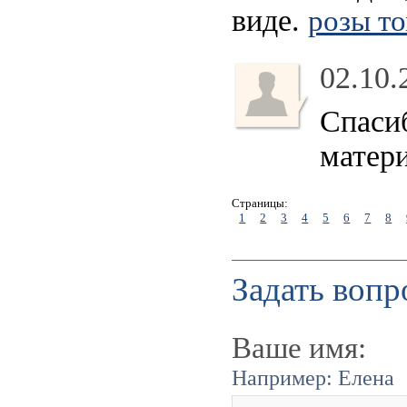
виде.
розы т
02.10.
Спасиб
матери
Страницы:
1
2
3
4
5
6
7
8
Задать вопр
Ваше имя:
Например: Елена