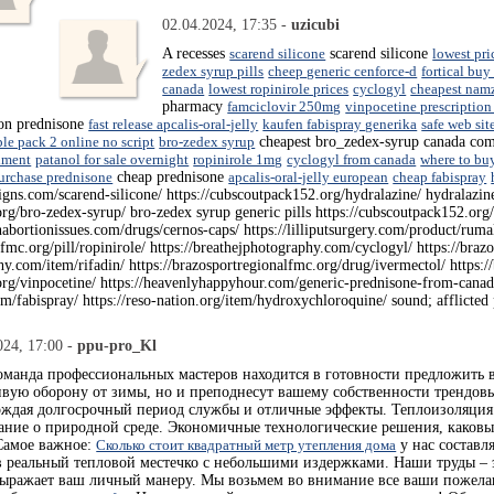
02.04.2024, 17:35 -
uzicubi
A recesses
scarend silicone
scarend silicone
lowest pri
zedex syrup pills
cheep generic cenforce-d
fortical buy
canada
lowest ropinirole prices
cyclogyl
cheapest namz
pharmacy
famciclovir 250mg
vinpocetine prescription
ion prednisone
fast release apcalis-oral-jelly
kaufen fabispray generika
safe web si
le pack 2 online no script
bro-zedex syrup
cheapest bro_zedex-syrup canada co
niment
patanol for sale overnight
ropinirole 1mg
cyclogyl from canada
where to bu
urchase prednisone
cheap prednisone
apcalis-oral-jelly european
cheap fabispray
igns.com/scarend-silicone/ https://cubscoutpack152.org/hydralazine/ hydralazin
rg/bro-zedex-syrup/ bro-zedex syrup generic pills https://cubscoutpack152.org/
eenabortionissues.com/drugs/cernos-caps/ https://lilliputsurgery.com/product/rum
lfmc.org/pill/ropinirole/ https://breathejphotography.com/cyclogyl/ https://braz
hy.com/item/rifadin/ https://brazosportregionalfmc.org/drug/ivermectol/ https:
org/vinpocetine/ https://heavenlyhappyhour.com/generic-prednisone-from-canada/
m/fabispray/ https://reso-nation.org/item/hydroxychloroquine/ sound; afflicted 
024, 17:00 -
ppu-pro_Kl
оманда профессиональных мастеров находится в готовности предложить 
ивую оборону от зимы, но и преподнесут вашему собственности трендо
ждая долгосрочный период службы и отличные эффекты. Теплоизоляция о
ание о природной среде. Экономичные технологические решения, каковы
Самое важное:
Сколько стоит квадратный метр утепления дома
у нас составл
в реальный тепловой местечко с небольшими издержками. Наши труды – э
ыражает ваш личный манеру. Мы возьмем во внимание все ваши пожелан