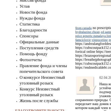
Миссия фонда
Устав
Новости фонда
Нужды фонда
Статистика
from canada
no prescript
Благодарности
hydralazine cheap
ed samp
Спонсоры
price generic rumalaya li
famciclovir
vinpocetine
p
Официальные данные
https://andrealangforddes
Поступления средств
https://cubscoutpack152.o
fortical online https://t
Помощь фонду
https://brazosportregiona
Фотоотчеты
https://breathejphotograp
https://cubscoutpack152.
Правление фонда и члены
https://endmedicaldebt.co
попечительского совета
О конкурсе Неизвестный
02.04.2
уголовный розыск
Наша к
устойч
Конкурс Неизвестный
подтвер
уголовный розыск
ухажив
сохранению природы. 
Жизнь после службы
переделает ваш домик 
котором каждый член в
БЛАГОТВОРИТЕЛЬНОСТЬ