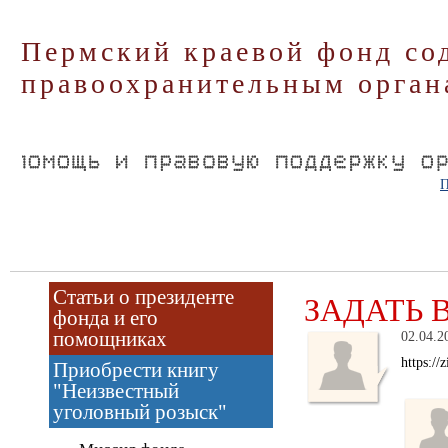
Пермский краевой фонд со
правоохранительным орган
П
Статьи о президенте
ЗАДАТЬ 
фонда и его
помощниках
02.04.2
https://
Приобрести книгу
"Неизвестный
уголовный розыск"