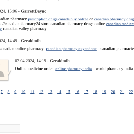
024, 15:06 -
GarrettDaync
anadian pharmacy
prescription drugs canada buy online
or
canadian pharmacy drug
ps://canadianpharmacy24.store canadian pharmacy drugs online
canadian medica
y
canadian valley pharmacy
024, 14:49 -
Geraldmib
e canadian online pharmacy:
canadian pharmacy oxycodone
- canadian pharmacie
02.04.2024, 14:19 -
Geraldmib
Online medicine order:
online pharmacy india
- world pharmacy india
7
8
9
10
11
12
13
14
15
16
17
18
19
20
21
22