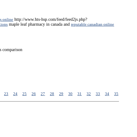
s online
http://www.hts-hsp.com/feed/feed2js.php?
tions
maple leaf pharmacy in canada and
reputable canadian online
s comparison
23
24
25
26
27
28
29
30
31
32
33
34
35
36
37