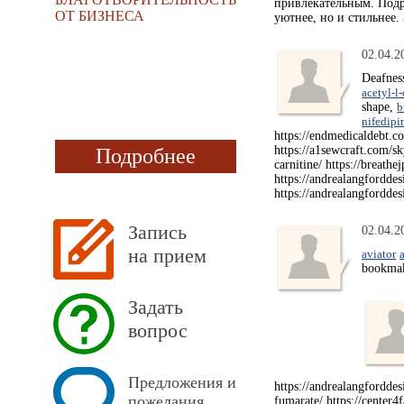
привлекательным. Под
ОТ БИЗНЕСА
уютнее, но и стильнее.
02.04.2
Deafnes
acetyl-l
shape,
b
nifedipi
https://endmedicaldebt.co
https://a1sewcraft.com/sk
Подробнее
carnitine/ https://breath
https://andrealangfordde
https://andrealangforddes
Запись
02.04.2
на прием
aviator
bookma
Задать
вопрос
Предложения и
https://andrealangfordde
пожелания
fumarate/ https://center4