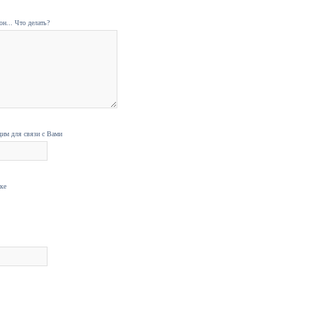
н... Что делать?
дим для связи с Вами
нке