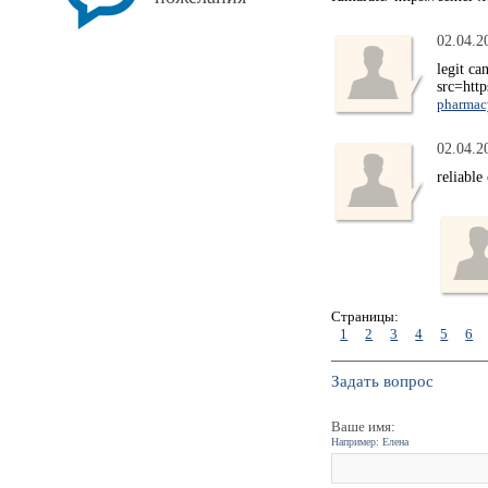
02.04.2
legit c
src=htt
pharmac
02.04.2
reliabl
Страницы:
1
2
3
4
5
6
Задать вопрос
Ваше имя:
Например: Елена