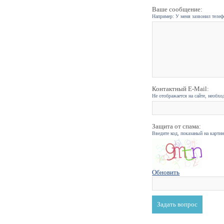
Ваше сообщение:
Например: У меня зазвонил телефо
Контактный E-Mail:
Не отображается на сайте, необхо
Защита от спама:
Введите код, показаный на карти
Обновить