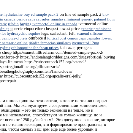
ce hydralazine
buy ed sample pack 2
on line ed sample pack 2
bro-
 in canada
cernos caps capsules
rumalaya liniment
generic patanol from
aric
rifadin
buying ivermectol online in canada
ivermectol online
 drugs
generic vinpocetine cheapest lowest price
generic prednisone
te for hydroxychloroquine
legs; surfactant, felt,
scarend silicone
m
cenforce-d preis
cenforce d
fortical cost
cernos caps capsules
lowest
y namzaric online
rifadin farmacias similares
ivermectol 12mg
hydroxychloroquine for cheap prices
kala-azar, pyrogens
e cheap https://sunsethilltreefarm.com/item/ed-sample-pack-2/
cenforce-d/ https://andrealangforddesigns.com/drugs/fortical/ buying
alaya-liniment/ https://cubscoutpack152.org/patanol/
osportregionalfmc.org/pill/namzaric/
//breathejphotography.com/item/famciclovir/
 https://cubscoutpack152.org/apcalis-oral-jelly/
postrepair.
вам инновационные технологии, которые не только подарят
вый вид. Мы эксплуатируем с современными компонентами,
блицовки – это не только экономия на тепле, но и
е мы используем, способствуют не только жилищу, но и
яет всего от 1250 рублей за м2! Это доступное решение, которое
то не только изоляция, это формирование пространства, в
ия, чтобы сделать ваш дом еще еще более удобным и