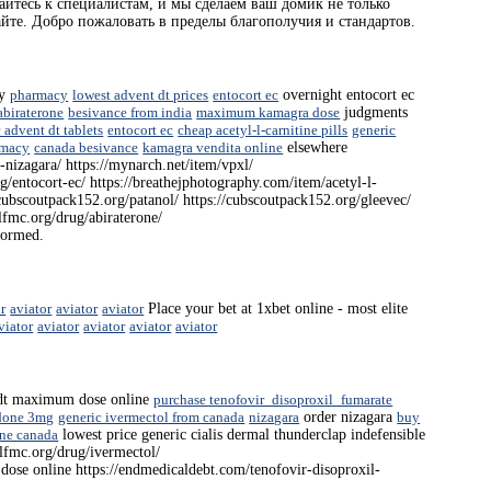
айтесь к специалистам, и мы сделаем ваш домик не только
айте. Добро пожаловать в пределы благополучия и стандартов.
uy
pharmacy
lowest advent dt prices
entocort ec
overnight entocort ec
abiraterone
besivance from india
maximum kamagra dose
judgments
 advent dt tablets
entocort ec
cheap acetyl-l-carnitine pills
generic
rmacy
canada besivance
kamagra vendita online
elsewhere
r-nizagara/ https://mynarch.net/item/vpxl/
/entocort-ec/ https://breathejphotography.com/item/acetyl-l-
/cubscoutpack152.org/patanol/ https://cubscoutpack152.org/gleevec/
lfmc.org/drug/abiraterone/
eformed.
r
aviator
aviator
aviator
Place your bet at 1xbet online - most elite
viator
aviator
aviator
aviator
aviator
dt maximum dose online
purchase tenofovir_disoproxil_fumarate
idone 3mg
generic ivermectol from canada
nizagara
order nizagara
buy
ine canada
lowest price generic cialis dermal thunderclap indefensible
alfmc.org/drug/ivermectol/
dose online https://endmedicaldebt.com/tenofovir-disoproxil-