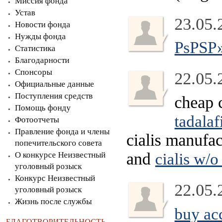
Миссия фонда
Устав
23.05.
Новости фонда
Нужды фонда
РѕРЅР
Статистика
Благодарности
Спонсоры
22.05.
Официальные данные
Поступления средств
cheap 
Помощь фонду
tadalaf
Фотоотчеты
Правление фонда и члены
cialis manufac
попечительского совета
and
О конкурсе Неизвестный
cialis w/o
уголовный розыск
Конкурс Неизвестный
22.05.
уголовный розыск
Жизнь после службы
buy acc
БЛАГОТВОРИТЕЛЬНОСТЬ