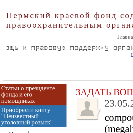
Пермский краевой фонд со
правоохранительным орган
Главна
П
Статьи о президенте
ЗАДАТЬ ВО
фонда и его
помощниках
23.05.
Приобрести книгу
compou
"Неизвестный
уголовный розыск"
(megal