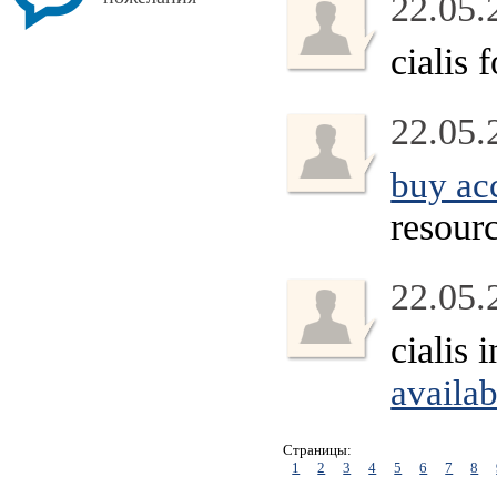
22.05.
cialis 
22.05.
buy acc
resour
22.05.
cialis
availab
Страницы:
1
2
3
4
5
6
7
8