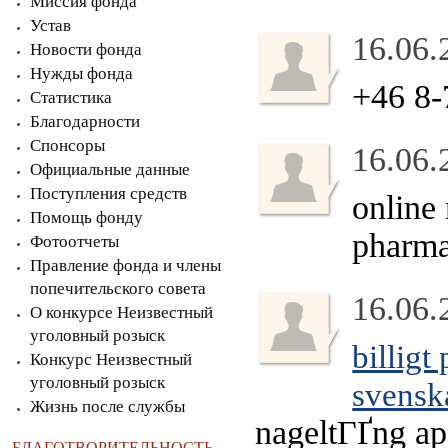
Миссия фонда
Устав
16.06.
Новости фонда
Нужды фонда
+46 8-
Статистика
Благодарности
Спонсоры
16.06.
Официальные данные
Поступления средств
online
Помощь фонду
pharma
Фотоотчеты
Правление фонда и члены
попечительского совета
16.06.
О конкурсе Неизвестный
уголовный розыск
billigt
Конкурс Неизвестный
уголовный розыск
svensk
Жизнь после службы
nageltГҐng ap
БЛАГОТВОРИТЕЛЬНОСТЬ