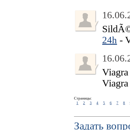
16.06.
SildÃ©
- V
24h
16.06.
Viagra
Viagra
Страницы:
1
2
3
4
5
6
7
8
Задать вопр