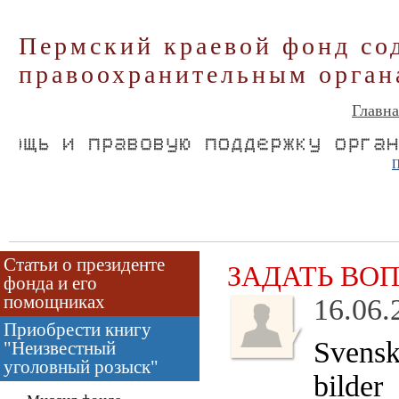
Пермский краевой фонд со
правоохранительным орган
Главна
П
Статьи о президенте
ЗАДАТЬ ВО
фонда и его
помощниках
16.06.
Приобрести книгу
Svens
"Неизвестный
уголовный розыск"
bilder