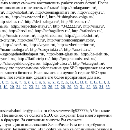
лько минут сможете восстановить работу своих ботов! После
и похожими и не очень сайтами! http://krokogames.ru/,
.ru/, http://sholast.ru/, http://zoomagsamara.ru/, http://vidpsy.ru/,
ta.ru/, http://texavtonord.ru/, http://fishingbase-volga.ru/,
p://ssites.ru/, http://deti-kaluga.ru/, http://lifecons.ru/,
ma.ru/, http://rospechat-altay.ru/, http://342222.ru/, http://siir.ru/,
u/, http://drezl.ru/, http://neftagallery.ru/, http://rafandos.ru/,
 http://music-rooms.ru/, http://ircbal.ru/, http://gambleslot.ru/,
ialect-city.ru/, http://zoo777.ru/, http://artpromcompany.com/,
, http://love3.ru/, http://vayun.ru/, http://cyberinterior.ru/,
://mam-molog.ru/, http://stroyrinki.ru/, http://ano-itt.ru/,
://stgeorgehotelbudapest.ru/, http://bent-glass.ru/, http://da-rielt.ru/,
leyural.ru/, http://flatfortrip.ru/, http://programmist-nsk.ru/,
ttp://chelopsikhologiya.ru/, http://gsd-ufo.ru/, http://ekatagent.ru/,
, поскольку это программное обеспечение для SEO предлагает вам эти
 для вашего бизнеса. Если вы искали лучший сервис SEO для
ие, позвольте нам сделать его более прозрачным для вас,
,
l
,
m
,
n
,
o
,
p
,
q
,
r
,
s
,
t
,
u
,
v
,
w
,
x
,
y
,
z
,
A
,
B
,
C
,
D
,
E
,
F
,
G
,
H
,
I
,
J
,
8
,
19
,
20
,
21
,
22
,
23
,
24
,
25
,
26
,
27
,
28
,
29
,
30
,
31
,
32
,
33
,
34
,
35
,
eralsabmitter@yandex.ru r0ssssawwwedfg937777qA Что такое
ч. Независимо от области SEO, он сохранит Вам много времени
 в браузере. За считанные минуты Вы сможете
учную. Для использования ZennoPoster Вам не потребуются
эклинки! Большинство SEO софта на рынке ограничены базами и