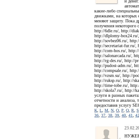
и денег
автомат
какие-либо специальны
движками, на которых о
меняют защиту. Пока д
получения некоторого о
http://6dle.ru/, http://dia
http://dlplomy-box24.ru/, 
http://sovbez06.ru/, http:/
http://secretariat-fur.ru/,
http://com-hos.ru/, http://
http://salonarcada.ru/, htt
http://rg-des.ru/, http://p
http://pudost-adm.ru/, http
http://compsale.ru/, http:/
http://vzsm.su/, http://pod
http://ruksp.ru/, http://sk
http://time-tobe.ru/, http:
http://skola7.ru/, http:
услуги в разных пакета
отчетности и анализа, 
предоставив услугу SE
K
,
L
,
M
,
N
,
O
,
P
,
Q
,
R
,
S
36
,
37
,
38
,
39
,
40
,
41
,
4
23.02.2
НУЖЕН 