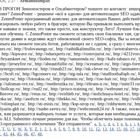
026, 2:27 -
ArmandoImpax
ПРОГОН Зеннопостером и Олсабмиттером? пишите по контакту: zennopost
ster? ZennoPoster – решение «всё в одном» для автоматизации SEO зада
. ZennoPoster программный комплекс для автоматизации Ваших действий
изировать любую работу в браузере, которую Вы привыкли выполнять вр
е навыки и знания, это также просто, как конструктор Лего! Лучшие б
ни обучены. С ZennoPoster вы сможете оставлять свои бэклинки там, где
ругие днями и неделями ждут обновлений своего SEO-софта, Вы за неско
пыта вы сможете писать ботов, работающих не с одним, а сразу с многим
kurs.ru/, http://frolovasongs.ru/, http://rashidkalimullin.ru/, http://avtotralservis
http://kipwave.ru/, http://eduexperts.ru/, http://rostovjurist.ru/, http://4212voro
/bryansknet.ru/, http://lioden.ru/, http://samarenda.ru/, http://kafe-tabasco.ru/, htt
 http://jerseyfire.ru/, http://abeautifullie.ru/, http://screamart.ru/, http://argo-for
synergycommerce.ru/, http://rtsnab23.ru/, http://isk-clever.ru/, http://animaterra.r
p://bcsft.ru/, http://bgconserv.ru/, http://stg-tula.ru/, http://studfootballspb.ru/,
rosnip.ru/, http://fototaksa.ru/, http://pltennis.ru/, http://rise-hair.ru/, http://d
://talisman-vrn.ru/, http://medtexnika.ru/, http://eltrans-n.ru/, http://nsite33.ru/
/hollcup.ru/, http://rud2.ru/, http://prisco-training.ru/, http://webrunet.ru/, http
borove.ru/, http://retas.ru/, http://svirhleb.ru/, http://stolichnaya-hotel.ru/, http
aska.su/, http://asoftcm.ru/, http://thekko.ru/, http://vestnik-grom.ru/, http://vol
//vilonplast.ru/, http://sti-misis.ru/, http://ksp-sirop.ru/, http://rddsystem.ru/, h
//kalyazin-gkh.ru/, http://nashe-zavtra.ru/, http://webconsult24.ru/ А также
х, вам разрешается выбирать только те услуги, которые вам необходимы
то ALL Submitter-лучшее решение для вас. Чтобы облегчить ваше пониман
O-программного обеспечения “Все отправители”.
a
,
b
,
c
,
d
,
e
,
f
,
g
,
h
,
i
,
j
,
k
,
T
,
U
,
V
,
W
,
X
,
Y
,
Z
,
1
,
2
,
3
,
4
,
5
,
6
,
7
,
8
,
9
,
10
,
11
,
12
,
13
,
14
,
15
,
16
,
17
,
1
2
,
43
,
44
,
45
,
46
,
47
,
48
,