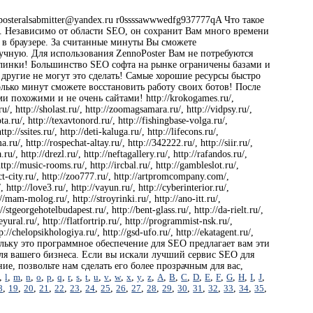
eralsabmitter@yandex.ru r0ssssawwwedfg937777qA Что такое
ч. Независимо от области SEO, он сохранит Вам много времени
 в браузере. За считанные минуты Вы сможете
учную. Для использования ZennoPoster Вам не потребуются
эклинки! Большинство SEO софта на рынке ограничены базами и
 другие не могут это сделать! Самые хорошие ресурсы быстро
лько минут сможете восстановить работу своих ботов! После
и похожими и не очень сайтами! http://krokogames.ru/,
.ru/, http://sholast.ru/, http://zoomagsamara.ru/, http://vidpsy.ru/,
ta.ru/, http://texavtonord.ru/, http://fishingbase-volga.ru/,
p://ssites.ru/, http://deti-kaluga.ru/, http://lifecons.ru/,
ma.ru/, http://rospechat-altay.ru/, http://342222.ru/, http://siir.ru/,
u/, http://drezl.ru/, http://neftagallery.ru/, http://rafandos.ru/,
 http://music-rooms.ru/, http://ircbal.ru/, http://gambleslot.ru/,
ialect-city.ru/, http://zoo777.ru/, http://artpromcompany.com/,
, http://love3.ru/, http://vayun.ru/, http://cyberinterior.ru/,
://mam-molog.ru/, http://stroyrinki.ru/, http://ano-itt.ru/,
://stgeorgehotelbudapest.ru/, http://bent-glass.ru/, http://da-rielt.ru/,
leyural.ru/, http://flatfortrip.ru/, http://programmist-nsk.ru/,
ttp://chelopsikhologiya.ru/, http://gsd-ufo.ru/, http://ekatagent.ru/,
, поскольку это программное обеспечение для SEO предлагает вам эти
 для вашего бизнеса. Если вы искали лучший сервис SEO для
ие, позвольте нам сделать его более прозрачным для вас,
,
l
,
m
,
n
,
o
,
p
,
q
,
r
,
s
,
t
,
u
,
v
,
w
,
x
,
y
,
z
,
A
,
B
,
C
,
D
,
E
,
F
,
G
,
H
,
I
,
J
,
8
,
19
,
20
,
21
,
22
,
23
,
24
,
25
,
26
,
27
,
28
,
29
,
30
,
31
,
32
,
33
,
34
,
35
,