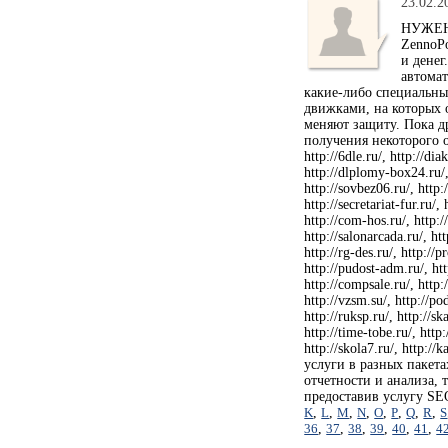
23.02.2
НУЖЕН 
ZennoPo
и денег
автомат
какие-либо специальны
движками, на которых о
меняют защиту. Пока д
получения некоторого о
http://6dle.ru/, http://dia
http://dlplomy-box24.ru/, 
http://sovbez06.ru/, http:/
http://secretariat-fur.ru/,
http://com-hos.ru/, http://
http://salonarcada.ru/, htt
http://rg-des.ru/, http://p
http://pudost-adm.ru/, http
http://compsale.ru/, http:/
http://vzsm.su/, http://pod
http://ruksp.ru/, http://sk
http://time-tobe.ru/, http:
http://skola7.ru/, http:
услуги в разных пакета
отчетности и анализа, 
предоставив услугу SE
K
,
L
,
M
,
N
,
O
,
P
,
Q
,
R
,
S
36
,
37
,
38
,
39
,
40
,
41
,
4