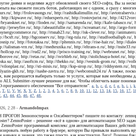
ругие днями и неделями ждут обновлений своего SEO-софта, Вы за неско
пыта вы сможете писать ботов, работающих не с одним, а сразу с многим
kurs.ru/, http://frolovasongs.ru/, http://rashidkalimullin.ru/, http://avtotralservis
http://kipwave.ru/, http://eduexperts.ru/, http://rostovjurist.ru/, http://4212voro
/bryansknet.ru/, http://lioden.ru/, http://samarenda.ru/, http://kafe-tabasco.ru/, htt
 http://jerseyfire.ru/, http://abeautifullie.ru/, http://screamart.ru/, http://argo-for
synergycommerce.ru/, http://rtsnab23.ru/, http://isk-clever.ru/, http://animaterra.r
p://bcsft.ru/, http://bgconserv.ru/, http://stg-tula.ru/, http://studfootballspb.ru/,
rosnip.ru/, http://fototaksa.ru/, http://pltennis.ru/, http://rise-hair.ru/, http://d
://talisman-vrn.ru/, http://medtexnika.ru/, http://eltrans-n.ru/, http://nsite33.ru/
/hollcup.ru/, http://rud2.ru/, http://prisco-training.ru/, http://webrunet.ru/, http
borove.ru/, http://retas.ru/, http://svirhleb.ru/, http://stolichnaya-hotel.ru/, http
aska.su/, http://asoftcm.ru/, http://thekko.ru/, http://vestnik-grom.ru/, http://vol
//vilonplast.ru/, http://sti-misis.ru/, http://ksp-sirop.ru/, http://rddsystem.ru/, h
//kalyazin-gkh.ru/, http://nashe-zavtra.ru/, http://webconsult24.ru/ А также
х, вам разрешается выбирать только те услуги, которые вам необходимы
то ALL Submitter-лучшее решение для вас. Чтобы облегчить ваше пониман
O-программного обеспечения “Все отправители”.
a
,
b
,
c
,
d
,
e
,
f
,
g
,
h
,
i
,
j
,
k
,
T
,
U
,
V
,
W
,
X
,
Y
,
Z
,
1
,
2
,
3
,
4
,
5
,
6
,
7
,
8
,
9
,
10
,
11
,
12
,
13
,
14
,
15
,
16
,
17
,
1
2
,
43
,
44
,
45
,
46
,
47
,
48
,
026, 2:28 -
ArmandoImpax
ПРОГОН Зеннопостером и Олсабмиттером? пишите по контакту: zennopost
ster? ZennoPoster – решение «всё в одном» для автоматизации SEO зада
. ZennoPoster программный комплекс для автоматизации Ваших действий
изировать любую работу в браузере, которую Вы привыкли выполнять вр
е навыки и знания, это также просто, как конструктор Лего! Лучшие б