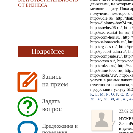
движками, на которых о
ОТ БИЗНЕСА
меняют защиту. Пока д
получения некоторого о
http://6dle.ru/, http://dia
http://dlplomy-box24.ru/, 
http://sovbez06.ru/, http:/
http://secretariat-fur.ru/,
http://com-hos.ru/, http://
http://salonarcada.ru/, htt
http://rg-des.ru/, http://p
Подробнее
http://pudost-adm.ru/, http
http://compsale.ru/, http:/
http://vzsm.su/, http://pod
http://ruksp.ru/, http://sk
http://time-tobe.ru/, http:
Запись
http://skola7.ru/, http:
услуги в разных пакета
на прием
отчетности и анализа, 
предоставив услугу SE
K
,
L
,
M
,
N
,
O
,
P
,
Q
,
R
,
S
36
,
37
,
38
,
39
,
40
,
41
,
4
Задать
вопрос
23.02.2
НУЖЕН 
ZennoPo
Предложения и
и денег
пожелания