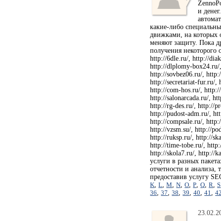
ZennoPo
и денег
автомат
какие-либо специальны
движками, на которых о
меняют защиту. Пока д
получения некоторого о
http://6dle.ru/, http://dia
http://dlplomy-box24.ru/, 
http://sovbez06.ru/, http:/
http://secretariat-fur.ru/,
http://com-hos.ru/, http://
http://salonarcada.ru/, htt
http://rg-des.ru/, http://p
http://pudost-adm.ru/, http
http://compsale.ru/, http:/
http://vzsm.su/, http://pod
http://ruksp.ru/, http://sk
http://time-tobe.ru/, http:
http://skola7.ru/, http:
услуги в разных пакета
отчетности и анализа, 
предоставив услугу SE
K
,
L
,
M
,
N
,
O
,
P
,
Q
,
R
,
S
36
,
37
,
38
,
39
,
40
,
41
,
4
23.02.2