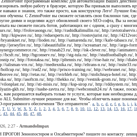
. ZennoPoster программный комплекс для автоматизации Ваших действий
изировать любую работу в браузере, которую Вы привыкли выполнять вр
е навыки и знания, это также просто, как конструктор Лего! Лучшие б
ни обучены. С ZennoPoster вы сможете оставлять свои бэклинки там, где
ругие днями и неделями ждут обновлений своего SEO-софта, Вы за неско
пыта вы сможете писать ботов, работающих не с одним, а сразу с многим
kurs.ru/, http://frolovasongs.ru/, http://rashidkalimullin.ru/, http://avtotralservis
http://kipwave.ru/, http://eduexperts.ru/, http://rostovjurist.ru/, http://4212voro
/bryansknet.ru/, http://lioden.ru/, http://samarenda.ru/, http://kafe-tabasco.ru/, htt
 http://jerseyfire.ru/, http://abeautifullie.ru/, http://screamart.ru/, http://argo-for
synergycommerce.ru/, http://rtsnab23.ru/, http://isk-clever.ru/, http://animaterra.r
p://bcsft.ru/, http://bgconserv.ru/, http://stg-tula.ru/, http://studfootballspb.ru/,
rosnip.ru/, http://fototaksa.ru/, http://pltennis.ru/, http://rise-hair.ru/, http://d
://talisman-vrn.ru/, http://medtexnika.ru/, http://eltrans-n.ru/, http://nsite33.ru/
/hollcup.ru/, http://rud2.ru/, http://prisco-training.ru/, http://webrunet.ru/, http
borove.ru/, http://retas.ru/, http://svirhleb.ru/, http://stolichnaya-hotel.ru/, http
aska.su/, http://asoftcm.ru/, http://thekko.ru/, http://vestnik-grom.ru/, http://vol
//vilonplast.ru/, http://sti-misis.ru/, http://ksp-sirop.ru/, http://rddsystem.ru/, h
//kalyazin-gkh.ru/, http://nashe-zavtra.ru/, http://webconsult24.ru/ А также
х, вам разрешается выбирать только те услуги, которые вам необходимы
то ALL Submitter-лучшее решение для вас. Чтобы облегчить ваше пониман
O-программного обеспечения “Все отправители”.
a
,
b
,
c
,
d
,
e
,
f
,
g
,
h
,
i
,
j
,
k
,
T
,
U
,
V
,
W
,
X
,
Y
,
Z
,
1
,
2
,
3
,
4
,
5
,
6
,
7
,
8
,
9
,
10
,
11
,
12
,
13
,
14
,
15
,
16
,
17
,
1
2
,
43
,
44
,
45
,
46
,
47
,
48
,
026, 2:27 -
ArmandoImpax
ПРОГОН Зеннопостером и Олсабмиттером? пишите по контакту: zennopost