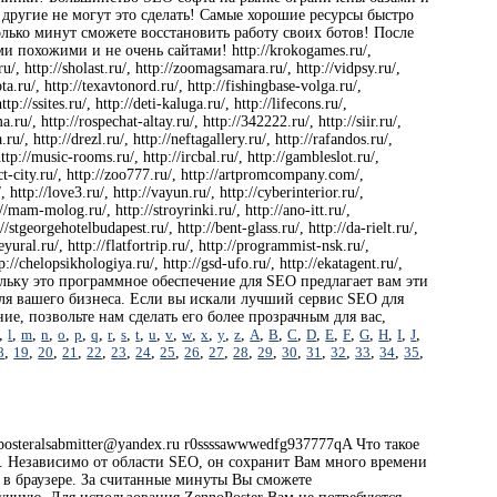
 другие не могут это сделать! Самые хорошие ресурсы быстро
лько минут сможете восстановить работу своих ботов! После
и похожими и не очень сайтами! http://krokogames.ru/,
.ru/, http://sholast.ru/, http://zoomagsamara.ru/, http://vidpsy.ru/,
ta.ru/, http://texavtonord.ru/, http://fishingbase-volga.ru/,
p://ssites.ru/, http://deti-kaluga.ru/, http://lifecons.ru/,
ma.ru/, http://rospechat-altay.ru/, http://342222.ru/, http://siir.ru/,
u/, http://drezl.ru/, http://neftagallery.ru/, http://rafandos.ru/,
 http://music-rooms.ru/, http://ircbal.ru/, http://gambleslot.ru/,
ialect-city.ru/, http://zoo777.ru/, http://artpromcompany.com/,
, http://love3.ru/, http://vayun.ru/, http://cyberinterior.ru/,
://mam-molog.ru/, http://stroyrinki.ru/, http://ano-itt.ru/,
://stgeorgehotelbudapest.ru/, http://bent-glass.ru/, http://da-rielt.ru/,
leyural.ru/, http://flatfortrip.ru/, http://programmist-nsk.ru/,
ttp://chelopsikhologiya.ru/, http://gsd-ufo.ru/, http://ekatagent.ru/,
, поскольку это программное обеспечение для SEO предлагает вам эти
 для вашего бизнеса. Если вы искали лучший сервис SEO для
ие, позвольте нам сделать его более прозрачным для вас,
,
l
,
m
,
n
,
o
,
p
,
q
,
r
,
s
,
t
,
u
,
v
,
w
,
x
,
y
,
z
,
A
,
B
,
C
,
D
,
E
,
F
,
G
,
H
,
I
,
J
,
8
,
19
,
20
,
21
,
22
,
23
,
24
,
25
,
26
,
27
,
28
,
29
,
30
,
31
,
32
,
33
,
34
,
35
,
eralsabmitter@yandex.ru r0ssssawwwedfg937777qA Что такое
ч. Независимо от области SEO, он сохранит Вам много времени
 в браузере. За считанные минуты Вы сможете