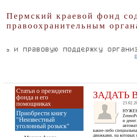
Пермский краевой фонд со
правоохранительным орган
П
Статьи о президенте
ЗАДАТЬ 
фонда и его
помощниках
23.02.2
НУЖЕН 
Приобрести книгу
ZennoPo
"Неизвестный
и денег
уголовный розыск"
автомат
какие-либо специальны
движками, на которых о