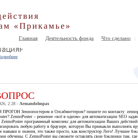
действия
ам «Прикамье»
Главная
Деятельность фонда
Что сделано
одробнее
ВОПРОС
026, 2:28 -
ArmandoImpax
ПРОГОН Зеннопостером и Олсабмиттером? пишите по контакту: zennopost
ster? ZennoPoster – решение «всё в одном» для автоматизации SEO зада
. ZennoPoster программный комплекс для автоматизации Ваших действий
изировать любую работу в браузере, которую Вы привыкли выполнять вр
е навыки и знания, это также просто, как конструктор Лего! Лучшие б
ни обучены. С ZennoPoster вы сможете оставлять свои бэклинки там, где