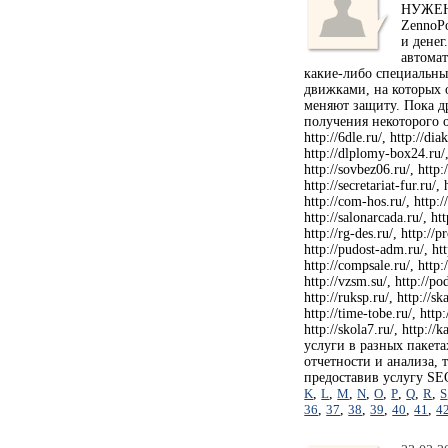
НУЖЕН 
ZennoPo
и денег
автомат
какие-либо специальны
движками, на которых о
меняют защиту. Пока д
получения некоторого о
http://6dle.ru/, http://dia
http://dlplomy-box24.ru/, 
http://sovbez06.ru/, http:/
http://secretariat-fur.ru/,
http://com-hos.ru/, http://
http://salonarcada.ru/, htt
http://rg-des.ru/, http://p
http://pudost-adm.ru/, http
http://compsale.ru/, http:/
http://vzsm.su/, http://pod
http://ruksp.ru/, http://sk
http://time-tobe.ru/, http:
http://skola7.ru/, http:
услуги в разных пакета
отчетности и анализа, 
предоставив услугу SE
K
,
L
,
M
,
N
,
O
,
P
,
Q
,
R
,
S
36
,
37
,
38
,
39
,
40
,
41
,
4