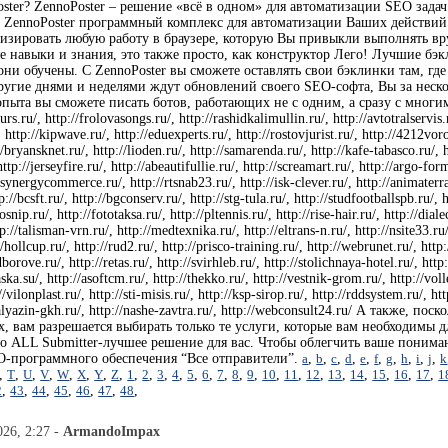
ster? ZennoPoster – решение «всё в одном» для автоматизации SEO зада
. ZennoPoster программный комплекс для автоматизации Ваших действий
изировать любую работу в браузере, которую Вы привыкли выполнять вр
е навыки и знания, это также просто, как конструктор Лего! Лучшие б
ни обучены. С ZennoPoster вы сможете оставлять свои бэклинки там, где
ругие днями и неделями ждут обновлений своего SEO-софта, Вы за неско
пыта вы сможете писать ботов, работающих не с одним, а сразу с многим
kurs.ru/, http://frolovasongs.ru/, http://rashidkalimullin.ru/, http://avtotralservis
http://kipwave.ru/, http://eduexperts.ru/, http://rostovjurist.ru/, http://4212voro
/bryansknet.ru/, http://lioden.ru/, http://samarenda.ru/, http://kafe-tabasco.ru/, htt
 http://jerseyfire.ru/, http://abeautifullie.ru/, http://screamart.ru/, http://argo-for
synergycommerce.ru/, http://rtsnab23.ru/, http://isk-clever.ru/, http://animaterra.r
p://bcsft.ru/, http://bgconserv.ru/, http://stg-tula.ru/, http://studfootballspb.ru/,
rosnip.ru/, http://fototaksa.ru/, http://pltennis.ru/, http://rise-hair.ru/, http://d
://talisman-vrn.ru/, http://medtexnika.ru/, http://eltrans-n.ru/, http://nsite33.ru/
/hollcup.ru/, http://rud2.ru/, http://prisco-training.ru/, http://webrunet.ru/, http
borove.ru/, http://retas.ru/, http://svirhleb.ru/, http://stolichnaya-hotel.ru/, http
aska.su/, http://asoftcm.ru/, http://thekko.ru/, http://vestnik-grom.ru/, http://vol
//vilonplast.ru/, http://sti-misis.ru/, http://ksp-sirop.ru/, http://rddsystem.ru/, h
//kalyazin-gkh.ru/, http://nashe-zavtra.ru/, http://webconsult24.ru/ А также
х, вам разрешается выбирать только те услуги, которые вам необходимы
то ALL Submitter-лучшее решение для вас. Чтобы облегчить ваше пониман
O-программного обеспечения “Все отправители”.
a
,
b
,
c
,
d
,
e
,
f
,
g
,
h
,
i
,
j
,
k
,
T
,
U
,
V
,
W
,
X
,
Y
,
Z
,
1
,
2
,
3
,
4
,
5
,
6
,
7
,
8
,
9
,
10
,
11
,
12
,
13
,
14
,
15
,
16
,
17
,
1
2
,
43
,
44
,
45
,
46
,
47
,
48
,
026, 2:27 -
ArmandoImpax