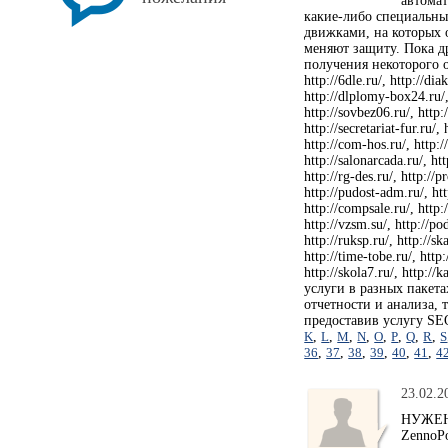
автомат
какие-либо специальны
движками, на которых о
меняют защиту. Пока д
получения некоторого о
http://6dle.ru/, http://dia
http://dlplomy-box24.ru/, 
http://sovbez06.ru/, http:/
http://secretariat-fur.ru/,
http://com-hos.ru/, http://
http://salonarcada.ru/, htt
http://rg-des.ru/, http://p
http://pudost-adm.ru/, http
http://compsale.ru/, http:/
http://vzsm.su/, http://pod
http://ruksp.ru/, http://sk
http://time-tobe.ru/, http:
http://skola7.ru/, http:
услуги в разных пакета
отчетности и анализа, 
предоставив услугу SE
K
,
L
,
M
,
N
,
O
,
P
,
Q
,
R
,
S
36
,
37
,
38
,
39
,
40
,
41
,
4
23.02.2
НУЖЕН 
ZennoPo