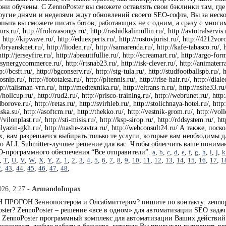
ни обучены. С ZennoPoster вы сможете оставлять свои бэклинки там, где
ругие днями и неделями ждут обновлений своего SEO-софта, Вы за неско
пыта вы сможете писать ботов, работающих не с одним, а сразу с многим
kurs.ru/, http://frolovasongs.ru/, http://rashidkalimullin.ru/, http://avtotralservis
http://kipwave.ru/, http://eduexperts.ru/, http://rostovjurist.ru/, http://4212voro
/bryansknet.ru/, http://lioden.ru/, http://samarenda.ru/, http://kafe-tabasco.ru/, htt
 http://jerseyfire.ru/, http://abeautifullie.ru/, http://screamart.ru/, http://argo-for
synergycommerce.ru/, http://rtsnab23.ru/, http://isk-clever.ru/, http://animaterra.r
p://bcsft.ru/, http://bgconserv.ru/, http://stg-tula.ru/, http://studfootballspb.ru/,
rosnip.ru/, http://fototaksa.ru/, http://pltennis.ru/, http://rise-hair.ru/, http://d
://talisman-vrn.ru/, http://medtexnika.ru/, http://eltrans-n.ru/, http://nsite33.ru/
/hollcup.ru/, http://rud2.ru/, http://prisco-training.ru/, http://webrunet.ru/, http
borove.ru/, http://retas.ru/, http://svirhleb.ru/, http://stolichnaya-hotel.ru/, http
aska.su/, http://asoftcm.ru/, http://thekko.ru/, http://vestnik-grom.ru/, http://vol
//vilonplast.ru/, http://sti-misis.ru/, http://ksp-sirop.ru/, http://rddsystem.ru/, h
//kalyazin-gkh.ru/, http://nashe-zavtra.ru/, http://webconsult24.ru/ А также
х, вам разрешается выбирать только те услуги, которые вам необходимы
то ALL Submitter-лучшее решение для вас. Чтобы облегчить ваше пониман
O-программного обеспечения “Все отправители”.
a
,
b
,
c
,
d
,
e
,
f
,
g
,
h
,
i
,
j
,
k
,
T
,
U
,
V
,
W
,
X
,
Y
,
Z
,
1
,
2
,
3
,
4
,
5
,
6
,
7
,
8
,
9
,
10
,
11
,
12
,
13
,
14
,
15
,
16
,
17
,
1
2
,
43
,
44
,
45
,
46
,
47
,
48
,
026, 2:27 -
ArmandoImpax
ПРОГОН Зеннопостером и Олсабмиттером? пишите по контакту: zennopost
ster? ZennoPoster – решение «всё в одном» для автоматизации SEO зада
. ZennoPoster программный комплекс для автоматизации Ваших действий