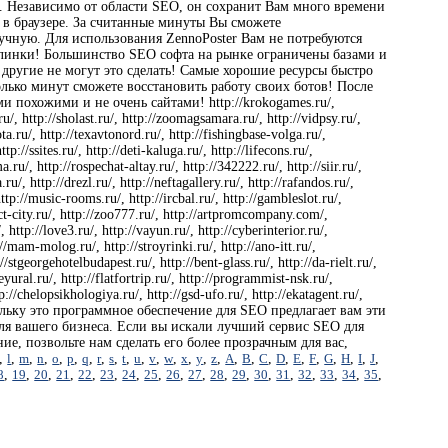
ч. Независимо от области SEO, он сохранит Вам много времени
 в браузере. За считанные минуты Вы сможете
учную. Для использования ZennoPoster Вам не потребуются
эклинки! Большинство SEO софта на рынке ограничены базами и
 другие не могут это сделать! Самые хорошие ресурсы быстро
лько минут сможете восстановить работу своих ботов! После
и похожими и не очень сайтами! http://krokogames.ru/,
.ru/, http://sholast.ru/, http://zoomagsamara.ru/, http://vidpsy.ru/,
ta.ru/, http://texavtonord.ru/, http://fishingbase-volga.ru/,
p://ssites.ru/, http://deti-kaluga.ru/, http://lifecons.ru/,
ma.ru/, http://rospechat-altay.ru/, http://342222.ru/, http://siir.ru/,
u/, http://drezl.ru/, http://neftagallery.ru/, http://rafandos.ru/,
 http://music-rooms.ru/, http://ircbal.ru/, http://gambleslot.ru/,
ialect-city.ru/, http://zoo777.ru/, http://artpromcompany.com/,
, http://love3.ru/, http://vayun.ru/, http://cyberinterior.ru/,
://mam-molog.ru/, http://stroyrinki.ru/, http://ano-itt.ru/,
://stgeorgehotelbudapest.ru/, http://bent-glass.ru/, http://da-rielt.ru/,
leyural.ru/, http://flatfortrip.ru/, http://programmist-nsk.ru/,
ttp://chelopsikhologiya.ru/, http://gsd-ufo.ru/, http://ekatagent.ru/,
, поскольку это программное обеспечение для SEO предлагает вам эти
 для вашего бизнеса. Если вы искали лучший сервис SEO для
ие, позвольте нам сделать его более прозрачным для вас,
,
l
,
m
,
n
,
o
,
p
,
q
,
r
,
s
,
t
,
u
,
v
,
w
,
x
,
y
,
z
,
A
,
B
,
C
,
D
,
E
,
F
,
G
,
H
,
I
,
J
,
8
,
19
,
20
,
21
,
22
,
23
,
24
,
25
,
26
,
27
,
28
,
29
,
30
,
31
,
32
,
33
,
34
,
35
,