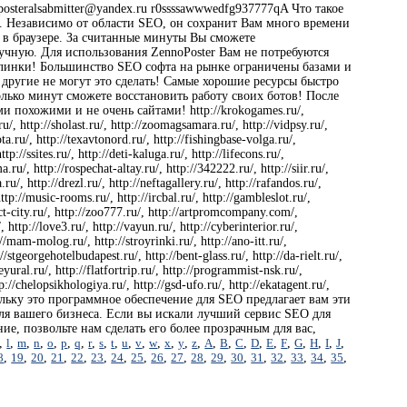
eralsabmitter@yandex.ru r0ssssawwwedfg937777qA Что такое
ч. Независимо от области SEO, он сохранит Вам много времени
 в браузере. За считанные минуты Вы сможете
учную. Для использования ZennoPoster Вам не потребуются
эклинки! Большинство SEO софта на рынке ограничены базами и
 другие не могут это сделать! Самые хорошие ресурсы быстро
лько минут сможете восстановить работу своих ботов! После
и похожими и не очень сайтами! http://krokogames.ru/,
.ru/, http://sholast.ru/, http://zoomagsamara.ru/, http://vidpsy.ru/,
ta.ru/, http://texavtonord.ru/, http://fishingbase-volga.ru/,
p://ssites.ru/, http://deti-kaluga.ru/, http://lifecons.ru/,
ma.ru/, http://rospechat-altay.ru/, http://342222.ru/, http://siir.ru/,
u/, http://drezl.ru/, http://neftagallery.ru/, http://rafandos.ru/,
 http://music-rooms.ru/, http://ircbal.ru/, http://gambleslot.ru/,
ialect-city.ru/, http://zoo777.ru/, http://artpromcompany.com/,
, http://love3.ru/, http://vayun.ru/, http://cyberinterior.ru/,
://mam-molog.ru/, http://stroyrinki.ru/, http://ano-itt.ru/,
://stgeorgehotelbudapest.ru/, http://bent-glass.ru/, http://da-rielt.ru/,
leyural.ru/, http://flatfortrip.ru/, http://programmist-nsk.ru/,
ttp://chelopsikhologiya.ru/, http://gsd-ufo.ru/, http://ekatagent.ru/,
, поскольку это программное обеспечение для SEO предлагает вам эти
 для вашего бизнеса. Если вы искали лучший сервис SEO для
ие, позвольте нам сделать его более прозрачным для вас,
,
l
,
m
,
n
,
o
,
p
,
q
,
r
,
s
,
t
,
u
,
v
,
w
,
x
,
y
,
z
,
A
,
B
,
C
,
D
,
E
,
F
,
G
,
H
,
I
,
J
,
8
,
19
,
20
,
21
,
22
,
23
,
24
,
25
,
26
,
27
,
28
,
29
,
30
,
31
,
32
,
33
,
34
,
35
,