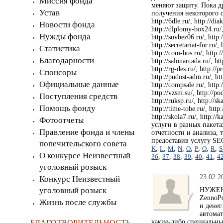
Миссия фонда
меняют защиту. Пока д
Устав
получения некоторого о
http://6dle.ru/, http://dia
Новости фонда
http://dlplomy-box24.ru/, 
Нужды фонда
http://sovbez06.ru/, http:/
http://secretariat-fur.ru/,
Статистика
http://com-hos.ru/, http://
Благодарности
http://salonarcada.ru/, htt
http://rg-des.ru/, http://p
Спонсоры
http://pudost-adm.ru/, http
Официальные данные
http://compsale.ru/, http:/
http://vzsm.su/, http://pod
Поступления средств
http://ruksp.ru/, http://sk
Помощь фонду
http://time-tobe.ru/, http:
http://skola7.ru/, http:
Фотоотчеты
услуги в разных пакета
Правление фонда и члены
отчетности и анализа, 
предоставив услугу SE
попечительского совета
K
,
L
,
M
,
N
,
O
,
P
,
Q
,
R
,
S
О конкурсе Неизвестный
36
,
37
,
38
,
39
,
40
,
41
,
4
уголовный розыск
23.02.2
Конкурс Неизвестный
уголовный розыск
НУЖЕН 
ZennoPo
Жизнь после службы
и денег
автомат
какие-либо специальны
БЛАГОТВОРИТЕЛЬНОСТЬ