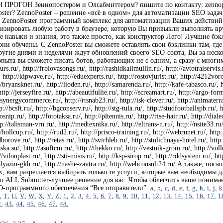
ПРОГОН Зеннопостером и Олсабмиттером? пишите по контакту: zennopost
ster? ZennoPoster – решение «всё в одном» для автоматизации SEO зада
. ZennoPoster программный комплекс для автоматизации Ваших действий
изировать любую работу в браузере, которую Вы привыкли выполнять вр
е навыки и знания, это также просто, как конструктор Лего! Лучшие б
ни обучены. С ZennoPoster вы сможете оставлять свои бэклинки там, где
ругие днями и неделями ждут обновлений своего SEO-софта, Вы за неско
пыта вы сможете писать ботов, работающих не с одним, а сразу с многим
kurs.ru/, http://frolovasongs.ru/, http://rashidkalimullin.ru/, http://avtotralservis
http://kipwave.ru/, http://eduexperts.ru/, http://rostovjurist.ru/, http://4212voro
/bryansknet.ru/, http://lioden.ru/, http://samarenda.ru/, http://kafe-tabasco.ru/, htt
 http://jerseyfire.ru/, http://abeautifullie.ru/, http://screamart.ru/, http://argo-for
synergycommerce.ru/, http://rtsnab23.ru/, http://isk-clever.ru/, http://animaterra.r
p://bcsft.ru/, http://bgconserv.ru/, http://stg-tula.ru/, http://studfootballspb.ru/,
rosnip.ru/, http://fototaksa.ru/, http://pltennis.ru/, http://rise-hair.ru/, http://d
://talisman-vrn.ru/, http://medtexnika.ru/, http://eltrans-n.ru/, http://nsite33.ru/
/hollcup.ru/, http://rud2.ru/, http://prisco-training.ru/, http://webrunet.ru/, http
borove.ru/, http://retas.ru/, http://svirhleb.ru/, http://stolichnaya-hotel.ru/, http
aska.su/, http://asoftcm.ru/, http://thekko.ru/, http://vestnik-grom.ru/, http://vol
//vilonplast.ru/, http://sti-misis.ru/, http://ksp-sirop.ru/, http://rddsystem.ru/, h
//kalyazin-gkh.ru/, http://nashe-zavtra.ru/, http://webconsult24.ru/ А также
х, вам разрешается выбирать только те услуги, которые вам необходимы
то ALL Submitter-лучшее решение для вас. Чтобы облегчить ваше пониман
O-программного обеспечения “Все отправители”.
a
,
b
,
c
,
d
,
e
,
f
,
g
,
h
,
i
,
j
,
k
,
T
,
U
,
V
,
W
,
X
,
Y
,
Z
,
1
,
2
,
3
,
4
,
5
,
6
,
7
,
8
,
9
,
10
,
11
,
12
,
13
,
14
,
15
,
16
,
17
,
1
2
,
43
,
44
,
45
,
46
,
47
,
48
,