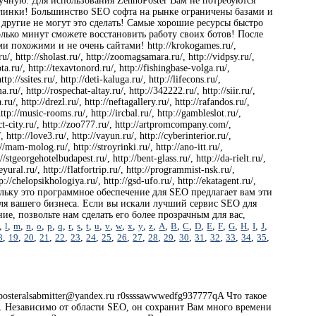
учную. Для использования ZennoPoster Вам не потребуются
эклинки! Большинство SEO софта на рынке ограничены базами и
 другие не могут это сделать! Самые хорошие ресурсы быстро
лько минут сможете восстановить работу своих ботов! После
и похожими и не очень сайтами! http://krokogames.ru/,
.ru/, http://sholast.ru/, http://zoomagsamara.ru/, http://vidpsy.ru/,
ta.ru/, http://texavtonord.ru/, http://fishingbase-volga.ru/,
p://ssites.ru/, http://deti-kaluga.ru/, http://lifecons.ru/,
ma.ru/, http://rospechat-altay.ru/, http://342222.ru/, http://siir.ru/,
u/, http://drezl.ru/, http://neftagallery.ru/, http://rafandos.ru/,
 http://music-rooms.ru/, http://ircbal.ru/, http://gambleslot.ru/,
ialect-city.ru/, http://zoo777.ru/, http://artpromcompany.com/,
, http://love3.ru/, http://vayun.ru/, http://cyberinterior.ru/,
://mam-molog.ru/, http://stroyrinki.ru/, http://ano-itt.ru/,
://stgeorgehotelbudapest.ru/, http://bent-glass.ru/, http://da-rielt.ru/,
leyural.ru/, http://flatfortrip.ru/, http://programmist-nsk.ru/,
ttp://chelopsikhologiya.ru/, http://gsd-ufo.ru/, http://ekatagent.ru/,
, поскольку это программное обеспечение для SEO предлагает вам эти
 для вашего бизнеса. Если вы искали лучший сервис SEO для
ие, позвольте нам сделать его более прозрачным для вас,
,
l
,
m
,
n
,
o
,
p
,
q
,
r
,
s
,
t
,
u
,
v
,
w
,
x
,
y
,
z
,
A
,
B
,
C
,
D
,
E
,
F
,
G
,
H
,
I
,
J
,
8
,
19
,
20
,
21
,
22
,
23
,
24
,
25
,
26
,
27
,
28
,
29
,
30
,
31
,
32
,
33
,
34
,
35
,
eralsabmitter@yandex.ru r0ssssawwwedfg937777qA Что такое
ч. Независимо от области SEO, он сохранит Вам много времени