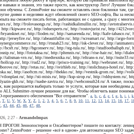
изировать любую работу в браузере, которую Вы привыкли выполнять вр
е навыки и знания, это также просто, как конструктор Лего! Лучшие б
ни обучены. С ZennoPoster вы сможете оставлять свои бэклинки там, где
ругие днями и неделями ждут обновлений своего SEO-софта, Вы за неско
пыта вы сможете писать ботов, работающих не с одним, а сразу с многим
kurs.ru/, http://frolovasongs.ru/, http://rashidkalimullin.ru/, http://avtotralservis
http://kipwave.ru/, http://eduexperts.ru/, http://rostovjurist.ru/, http://4212voro
/bryansknet.ru/, http://lioden.ru/, http://samarenda.ru/, http://kafe-tabasco.ru/, htt
 http://jerseyfire.ru/, http://abeautifullie.ru/, http://screamart.ru/, http://argo-for
synergycommerce.ru/, http://rtsnab23.ru/, http://isk-clever.ru/, http://animaterra.r
p://bcsft.ru/, http://bgconserv.ru/, http://stg-tula.ru/, http://studfootballspb.ru/,
rosnip.ru/, http://fototaksa.ru/, http://pltennis.ru/, http://rise-hair.ru/, http://d
://talisman-vrn.ru/, http://medtexnika.ru/, http://eltrans-n.ru/, http://nsite33.ru/
/hollcup.ru/, http://rud2.ru/, http://prisco-training.ru/, http://webrunet.ru/, http
borove.ru/, http://retas.ru/, http://svirhleb.ru/, http://stolichnaya-hotel.ru/, http
aska.su/, http://asoftcm.ru/, http://thekko.ru/, http://vestnik-grom.ru/, http://vol
//vilonplast.ru/, http://sti-misis.ru/, http://ksp-sirop.ru/, http://rddsystem.ru/, h
//kalyazin-gkh.ru/, http://nashe-zavtra.ru/, http://webconsult24.ru/ А также
х, вам разрешается выбирать только те услуги, которые вам необходимы
то ALL Submitter-лучшее решение для вас. Чтобы облегчить ваше пониман
O-программного обеспечения “Все отправители”.
a
,
b
,
c
,
d
,
e
,
f
,
g
,
h
,
i
,
j
,
k
,
T
,
U
,
V
,
W
,
X
,
Y
,
Z
,
1
,
2
,
3
,
4
,
5
,
6
,
7
,
8
,
9
,
10
,
11
,
12
,
13
,
14
,
15
,
16
,
17
,
1
2
,
43
,
44
,
45
,
46
,
47
,
48
,
026, 2:27 -
ArmandoImpax
ПРОГОН Зеннопостером и Олсабмиттером? пишите по контакту: zennopost
ster? ZennoPoster – решение «всё в одном» для автоматизации SEO зада