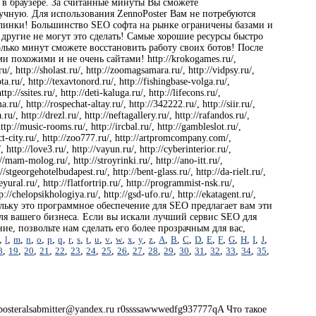
 в браузере. За считанные минуты Вы сможете
учную. Для использования ZennoPoster Вам не потребуются
эклинки! Большинство SEO софта на рынке ограничены базами и
 другие не могут это сделать! Самые хорошие ресурсы быстро
лько минут сможете восстановить работу своих ботов! После
и похожими и не очень сайтами! http://krokogames.ru/,
.ru/, http://sholast.ru/, http://zoomagsamara.ru/, http://vidpsy.ru/,
ta.ru/, http://texavtonord.ru/, http://fishingbase-volga.ru/,
p://ssites.ru/, http://deti-kaluga.ru/, http://lifecons.ru/,
ma.ru/, http://rospechat-altay.ru/, http://342222.ru/, http://siir.ru/,
u/, http://drezl.ru/, http://neftagallery.ru/, http://rafandos.ru/,
 http://music-rooms.ru/, http://ircbal.ru/, http://gambleslot.ru/,
ialect-city.ru/, http://zoo777.ru/, http://artpromcompany.com/,
, http://love3.ru/, http://vayun.ru/, http://cyberinterior.ru/,
://mam-molog.ru/, http://stroyrinki.ru/, http://ano-itt.ru/,
://stgeorgehotelbudapest.ru/, http://bent-glass.ru/, http://da-rielt.ru/,
leyural.ru/, http://flatfortrip.ru/, http://programmist-nsk.ru/,
ttp://chelopsikhologiya.ru/, http://gsd-ufo.ru/, http://ekatagent.ru/,
, поскольку это программное обеспечение для SEO предлагает вам эти
 для вашего бизнеса. Если вы искали лучший сервис SEO для
ие, позвольте нам сделать его более прозрачным для вас,
,
l
,
m
,
n
,
o
,
p
,
q
,
r
,
s
,
t
,
u
,
v
,
w
,
x
,
y
,
z
,
A
,
B
,
C
,
D
,
E
,
F
,
G
,
H
,
I
,
J
,
8
,
19
,
20
,
21
,
22
,
23
,
24
,
25
,
26
,
27
,
28
,
29
,
30
,
31
,
32
,
33
,
34
,
35
,
eralsabmitter@yandex.ru r0ssssawwwedfg937777qA Что такое