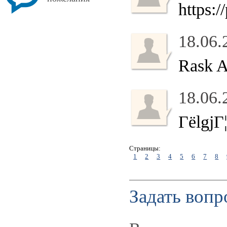
https:
18.06.
Rask 
18.06.
ГёlgjГ
Страницы:
1
2
3
4
5
6
7
8
Задать вопр