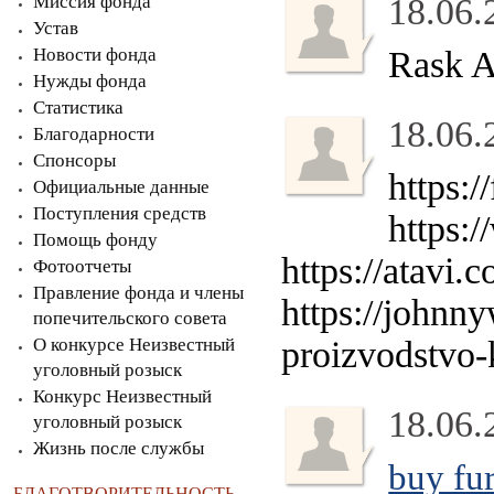
Миссия фонда
18.06.
Устав
Новости фонда
Rask 
Нужды фонда
Статистика
18.06.
Благодарности
Спонсоры
https:/
Официальные данные
Поступления средств
https:
Помощь фонду
https://atavi
Фотоотчеты
Правление фонда и члены
https://johnn
попечительского совета
О конкурсе Неизвестный
proizvodstvo-
уголовный розыск
Конкурс Неизвестный
18.06.
уголовный розыск
Жизнь после службы
buy fu
БЛАГОТВОРИТЕЛЬНОСТЬ