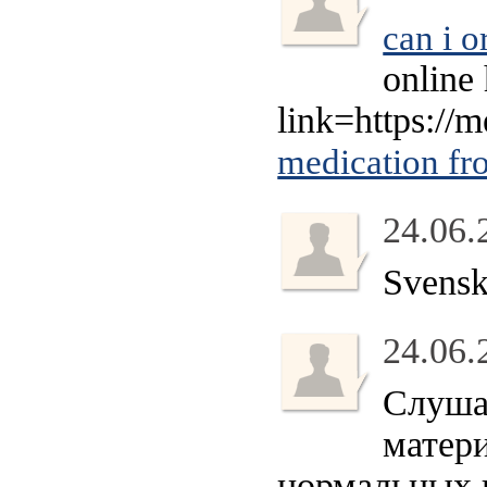
can i 
online
link=https://
medication f
24.06.
Svens
24.06.
Слуша
матер
нормальных п