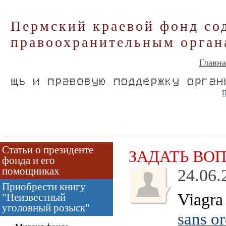
Пермский краевой фонд со
правоохранительным орган
Главна
П
Статьи о президенте
ЗАДАТЬ ВО
фонда и его
помощниках
24.06.
Приобрести книгу
Viagra
"Неизвестный
уголовный розыск"
sans o