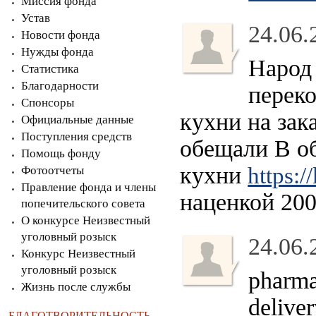
Миссия фонда
Устав
24.06.
Новости фонда
Нужды фонда
Народ 
Статистика
Благодарности
перек
Спонсоры
кухни на зак
Официальные данные
Поступления средств
обещали В о
Помощь фонду
кухни
https:/
Фотоотчеты
Правление фонда и члены
наценкой 20
попечительского совета
О конкурсе Неизвестный
уголовный розыск
24.06.
Конкурс Неизвестный
уголовный розыск
pharma
Жизнь после службы
delive
БЛАГОТВОРИТЕЛЬНОСТЬ