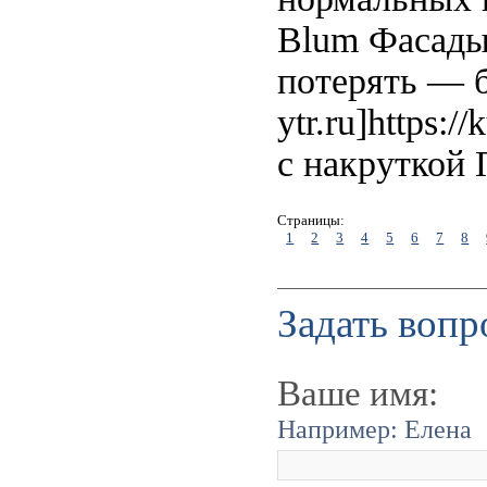
Blum Фасады 
потерять — бо
ytr.ru]https:
с накруткой 
Страницы:
1
2
3
4
5
6
7
8
Задать вопр
Ваше имя:
Например: Елена