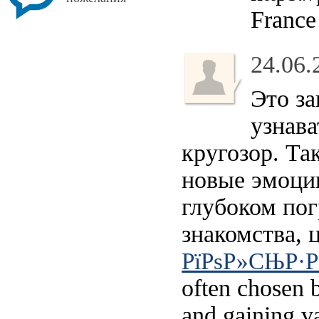
France
24.06.
Это за
узнава
кругозор. Та
новые эмоци
глубоком по
знакомства, 
РїРѕР»СЊР·
often chosen b
and gaining va