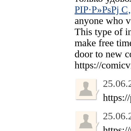
РІР·Р»РѕРј 
anyone who va
This type of i
make free time
door to new co
https://comic
25.06.
https:/
25.06.
https:/