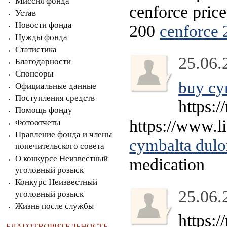
Миссия фонда
cenforce price
Устав
Новости фонда
200
cenforce 
Нужды фонда
Статистика
25.06.
Благодарности
Спонсоры
buy cy
Официальные данные
Поступления средств
https:/
Помощь фонду
https://www.l
Фотоотчеты
Правление фонда и члены
cymbalta dulo
попечительского совета
О конкурсе Неизвестный
medication
уголовный розыск
Конкурс Неизвестный
25.06.
уголовный розыск
Жизнь после службы
https:
БЛАГОТВОРИТЕЛЬНОСТЬ