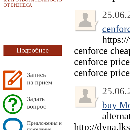
ОТ БИЗНЕСА
25.06.
cenforc
https:
cenforce chea
Подробнее
cenforce pric
cenforce price
Запись
на прием
25.06.
Задать
buy Mo
вопрос
alterna
Предложения и
http://dyna.l
пожелания