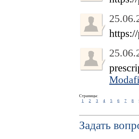
25.06.
https:/
25.06.
prescri
Modafin
Страницы:
1
2
3
4
5
6
7
8
Задать вопр