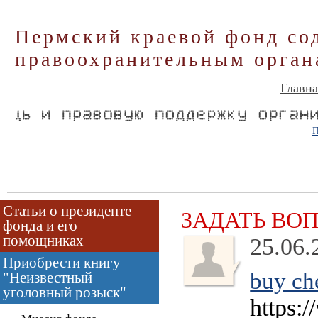
Пермский краевой фонд со
правоохранительным орган
Главна
П
Статьи о президенте
ЗАДАТЬ ВО
фонда и его
помощниках
25.06.
Приобрести книгу
buy ch
"Неизвестный
уголовный розыск"
https: