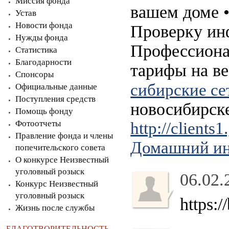
Миссия фонда
вашем доме •
Устав
Новости фонда
Проверку ин
Нужды фонда
Профессиона
Статистика
Благодарности
тарифы на в
Спонсоры
сибирские се
Официальные данные
Поступления средств
новосибирск
Помощь фонду
Фотоотчеты
http://clients1
Правление фонда и члены
Домашний ин
попечительского совета
О конкурсе Неизвестный
уголовный розыск
06.02.
Конкурс Неизвестный
уголовный розыск
https:
Жизнь после службы
БЛАГОТВОРИТЕЛЬНОСТЬ