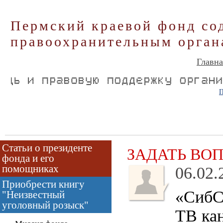
Пермский краевой фонд со
правоохранительным орган
Главна
П
Статьи о президенте
ЗАДАТЬ ВО
фонда и его
помощниках
06.02.
Приобрести книгу
«СибСе
"Неизвестный
уголовный розыск"
ТВ кан