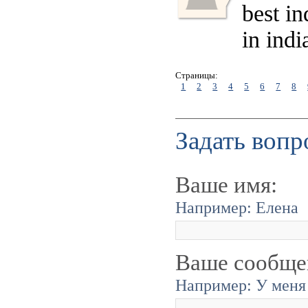
best i
in indi
Страницы:
1
2
3
4
5
6
7
8
Задать вопр
Ваше имя:
Например: Елена
Ваше сообще
Например: У меня 