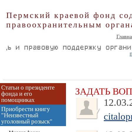
Пермский краевой фонд со
правоохранительным орган
Главна
П
Статьи о президенте
ЗАДАТЬ ВО
фонда и его
помощниках
12.03.
Приобрести книгу
citalo
"Неизвестный
уголовный розыск"