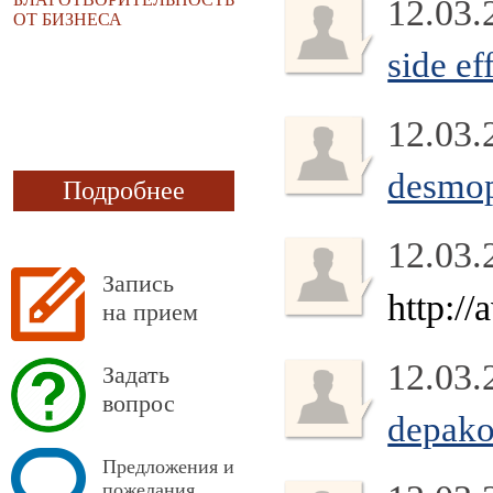
12.03.
ОТ БИЗНЕСА
side ef
12.03.
desmop
Подробнее
12.03.
Запись
http://
на прием
12.03.
Задать
вопрос
depako
Предложения и
пожелания