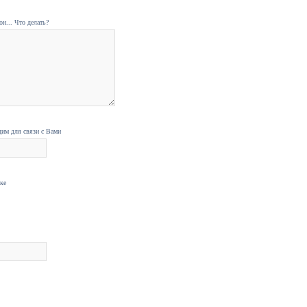
н... Что делать?
дим для связи с Вами
нке