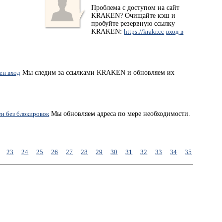
Проблема с доступом на сайт
KRAKEN? Очищайте кэш и
пробуйте резервную ссылку
KRAKEN:
https://krakr.cc
вход в
ен вход
Мы следим за ссылками KRAKEN и обновляем их
ен без блокировок
Мы обновляем адреса по мере необходимости.
23
24
25
26
27
28
29
30
31
32
33
34
35
36
37