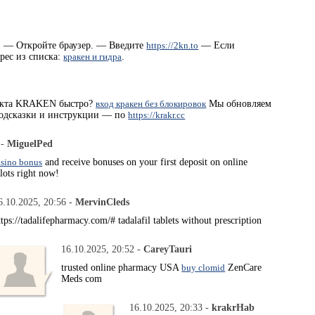
 : — Откройте браузер. — Введите
https://2kn.to
— Если
рес из списка:
кракен и гидра
.
оекта KRAKEN быстро?
вход кракен без блокировок
Мы обновляем
Подсказки и инструкции — по
https://krakr.cc
 -
MiguelPed
asino bonus
and receive bonuses on your first deposit on online
lots right now!
6.10.2025, 20:56 -
MervinCleds
ttps://tadalifepharmacy.com/# tadalafil tablets without prescription
16.10.2025, 20:52 -
CareyTauri
trusted online pharmacy USA
buy clomid
ZenCare
Meds com
16.10.2025, 20:33 -
krakrHab