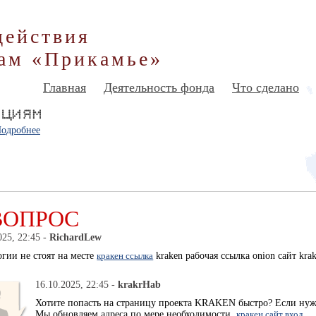
действия
ам «Прикамье»
Главная
Деятельность фонда
Что сделано
одробнее
ВОПРОС
025, 22:45 -
RichardLew
гии не стоят на месте
кракен ссылка
kraken рабочая ссылка onion сайт krak
16.10.2025, 22:45 -
krakrHab
Хотите попасть на страницу проекта KRAKEN быстро? Если ну
Мы обновляем адреса по мере необходимости.
кракен сайт вход