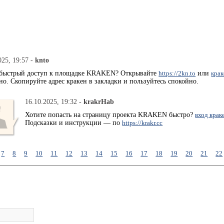
025, 19:57 -
knto
быстрый доступ к площадке KRAKEN? Открывайте
https://2kn.to
или
крак
но. Скопируйте адрес кракен в закладки и пользуйтесь спокойно.
16.10.2025, 19:32 -
krakrHab
Хотите попасть на страницу проекта KRAKEN быстро?
вход крак
Подсказки и инструкции — по
https://krakr.cc
7
8
9
10
11
12
13
14
15
16
17
18
19
20
21
22