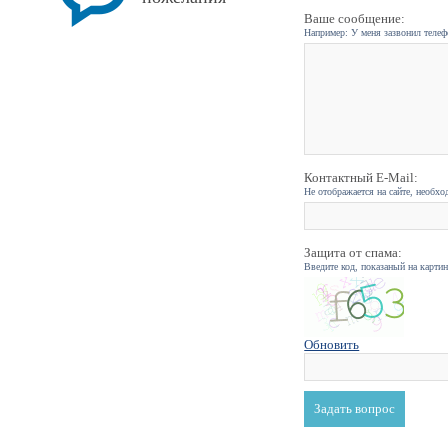
Ваше сообщение:
Например: У меня зазвонил телефо
Контактный E-Mail:
Не отображается на сайте, необхо
Защита от спама:
Введите код, показаный на карти
Обновить