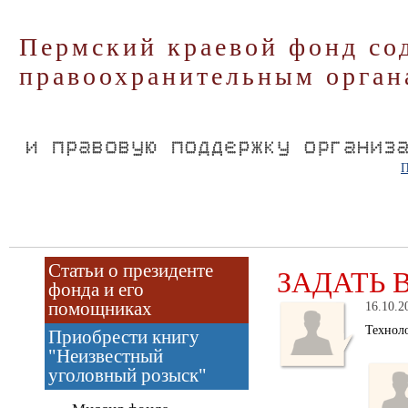
Пермский краевой фонд со
правоохранительным орган
П
Статьи о президенте
ЗАДАТЬ 
фонда и его
помощниках
16.10.2
Техноло
Приобрести книгу
"Неизвестный
уголовный розыск"