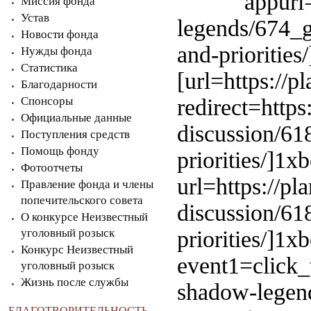
appurl
Миссия фонда
Устав
legends/674_
Новости фонда
and-priorities/
Нужды фонда
Статистика
[url=https://pl
Благодарности
Спонсоры
redirect=http
Официальные данные
discussion/6
Поступления средств
Помощь фонду
priorities/]1x
Фотоотчеты
url=https://p
Правление фонда и члены
попечительского совета
discussion/6
О конкурсе Неизвестный
уголовный розыск
priorities/]1xb
Конкурс Неизвестный
event1=click_
уголовный розыск
Жизнь после службы
shadow-legen
БЛАГОТВОРИТЕЛЬНОСТЬ