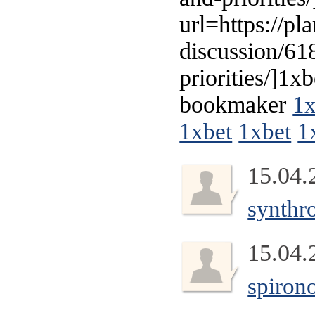
url=https://p
discussion/6
priorities/]1x
bookmaker
1x
1xbet
1xbet
1
15.04.
synthr
15.04.
spiron