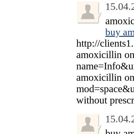
15.04.
amoxic
buy am
http://clients
amoxicillin on
name=Info&url
amoxicillin o
mod=space&uid
without prescr
15.04.
buy am