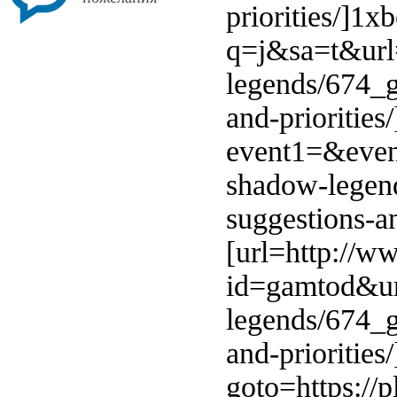
priorities/]1x
q=j&sa=t&url=
legends/674_
and-priorities/
event1=&even
shadow-legen
suggestions-an
[url=http://w
id=gamtod&url
legends/674_
and-priorities/
goto=https://