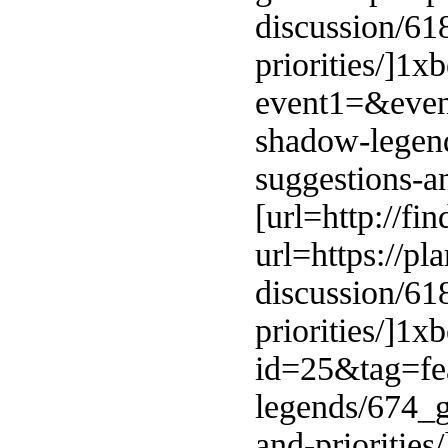
discussion/6
priorities/]1xb
event1=&even
shadow-legen
suggestions-an
[url=http://f
url=https://p
discussion/6
priorities/]1xb
id=25&tag=fea
legends/674_
and-priorities/