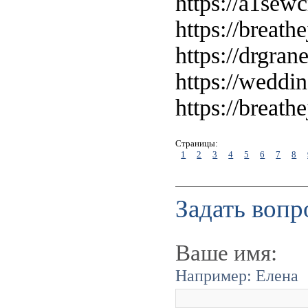
https://a1sew
https://breat
https://drgran
https://weddi
https://breath
Страницы:
1
2
3
4
5
6
7
8
Задать вопр
Ваше имя:
Например: Елена