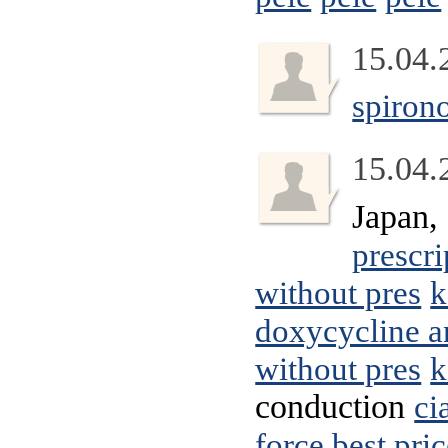
15.04.
spirono
15.04.
Japan, 
prescri
without pres
k
doxycycline a
without pres
k
conduction
ci
force best pri