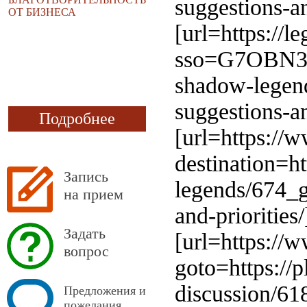
suggestions-an
ОТ БИЗНЕСА
[url=https://l
sso=G7OBN32
shadow-legen
suggestions-an
Подробнее
[url=https://
destination=h
Запись
legends/674_
на прием
and-priorities/
Задать
[url=https://w
вопрос
goto=https://
discussion/6
Предложения и
пожелания