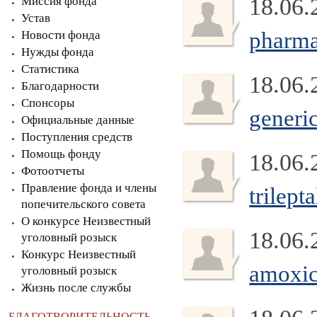
18.06.
Миссия фонда
Устав
pharma
Новости фонда
Нужды фонда
Статистика
18.06.
Благодарности
Спонсоры
generi
Официальные данные
Поступления средств
Помощь фонду
18.06.
Фотоотчеты
Правление фонда и члены
trilept
попечительского совета
О конкурсе Неизвестный
18.06.
уголовный розыск
Конкурс Неизвестный
amoxic
уголовный розыск
Жизнь после службы
БЛАГОТВОРИТЕЛЬНОСТЬ