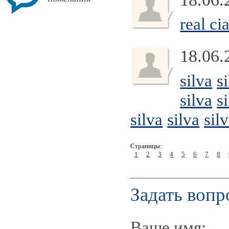
real ci
18.06.
silva
s
silva
s
silva
silva
sil
Страницы:
1
2
3
4
5
6
7
8
Задать вопр
Ваше имя: