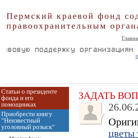
Пермский краевой фонд со
правоохранительным орган
Главна
П
Статьи о президенте
ЗАДАТЬ ВО
фонда и его
помощниках
26.06.
Приобрести книгу
Оригин
"Неизвестный
уголовный розыск"
цветы 