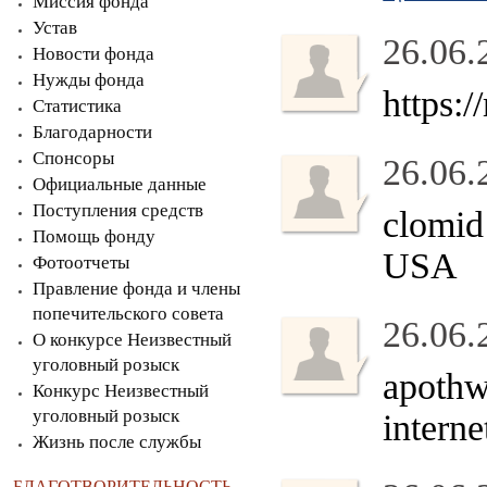
Миссия фонда
Устав
26.06.
Новости фонда
Нужды фонда
https:
Статистика
Благодарности
Спонсоры
26.06.
Официальные данные
Поступления средств
clomid
Помощь фонду
USA
Фотоотчеты
Правление фонда и члены
попечительского совета
26.06.
О конкурсе Неизвестный
уголовный розыск
apoth
Конкурс Неизвестный
уголовный розыск
interne
Жизнь после службы
БЛАГОТВОРИТЕЛЬНОСТЬ