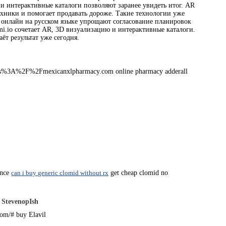
и интерактивные каталоги позволяют заранее увидеть итог. AR
хники и помогает продавать дороже. Такие технологии уже
а онлайн на русском языке упрощают согласование планировок
ami.io сочетает AR, 3D визуализацию и интерактивные каталоги.
ёт результат уже сегодня.
https%3A%2F%2Fmexicanxlpharmacy.com online pharmacy adderall
ance
can i buy generic clomid without rx
get cheap clomid no
-
StevenopIsh
.com/# buy Elavil