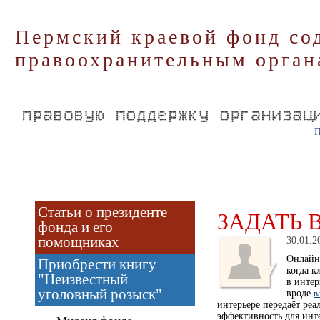
Пермский краевой фонд со
правоохранительным орган
П
Статьи о президенте
ЗАДАТЬ 
фонда и его
помощниках
30.01.2
Онлайн 
Приобрести книгу
когда к
"Неизвестный
в интер
уголовный розыск"
вроде
в
интерьере передаёт ре
эффективность для инт