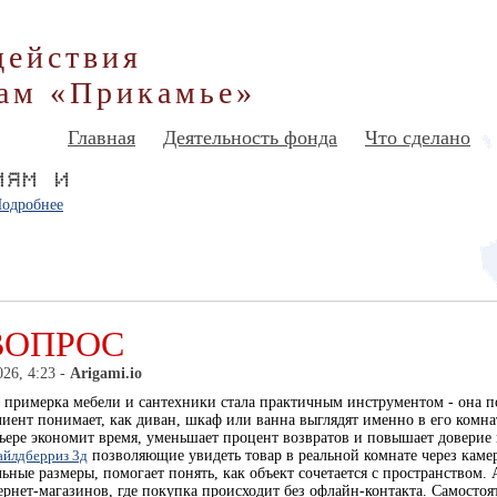
действия
ам «Прикамье»
Главная
Деятельность фонда
Что сделано
одробнее
ВОПРОС
026, 4:23 -
Arigami.io
примерка мебели и сантехники стала практичным инструментом - она поз
лиент понимает, как диван, шкаф или ванна выглядят именно в его комна
ьере экономит время, уменьшает процент возвратов и повышает доверие
айлдберриз 3д
позволяющие увидеть товар в реальной комнате через каме
альные размеры, помогает понять, как объект сочетается с пространство
ернет-магазинов, где покупка происходит без офлайн-контакта. Самосто