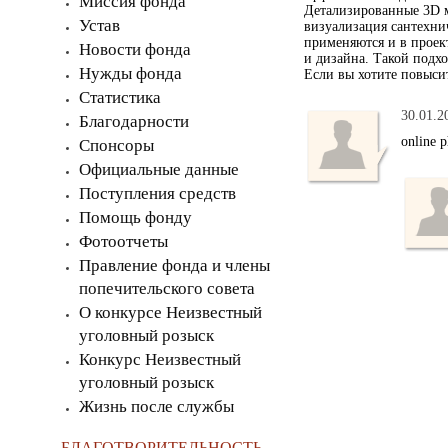
Миссия фонда
Детализированные 3D м
Устав
визуализация сантехни
применяются и в проек
Новости фонда
и дизайна. Такой подхо
Нужды фонда
Если вы хотите повысит
Статистика
30.01.2
Благодарности
online 
Спонсоры
Официальные данные
Поступления средств
Помощь фонду
Фотоотчеты
Правление фонда и члены
попечительского совета
О конкурсе Неизвестный
уголовный розыск
Конкурс Неизвестный
уголовный розыск
Жизнь после службы
БЛАГОТВОРИТЕЛЬНОСТЬ