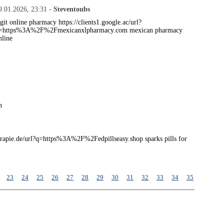
9.01.2026, 23:31 -
Steventoubs
egit online pharmacy https://clients1.google.ac/url?
=https%3A%2F%2Fmexicanxlpharmacy.com mexican pharmacy
nline
n
herapie.de/url?q=https%3A%2F%2Fedpillseasy.shop sparks pills for
23
24
25
26
27
28
29
30
31
32
33
34
35
36
37