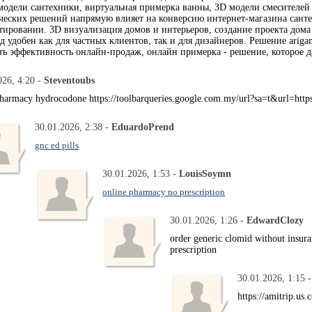
одели сантехники, виртуальная примерка ванны, 3D модели смесителей 
ческих решений напрямую влияет на конверсию интернет-магазина санте
тировании. 3D визуализация домов и интерьеров, создание проекта дом
д удобен как для частных клиентов, так и для дизайнеров. Решение arig
ь эффективность онлайн-продаж, онлайн примерка - решение, которое да
026, 4:20 -
Steventoubs
pharmacy hydrocodone https://toolbarqueries.google.com.my/url?sa=t&url=
30.01.2026, 2:38 -
EduardoPrend
gnc ed pills
30.01.2026, 1:53 -
LouisSoymn
online pharmacy no prescription
30.01.2026, 1:26 -
EdwardClozy
order generic clomid without insur
prescription
30.01.2026, 1:15 
https://amitrip.us