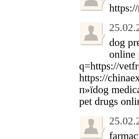
https:
25.02.
dog pr
online
q=https://vet
https://china
п»їdog medica
pet drugs onl
25.02.
farmac