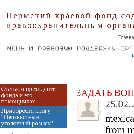
Пермский краевой фонд со
правоохранительным орган
Главна
П
Статьи о президенте
ЗАДАТЬ ВО
фонда и его
помощниках
25.02.
Приобрести книгу
mexic
"Неизвестный
уголовный розыск"
from m