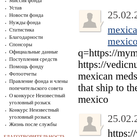
Миссия фонда
Устав
25.02.
Новости фонда
Нужды фонда
mexica
Статистика
Благодарности
mexic
Спонсоры
q=https://my
Официальные данные
Поступления средств
https://vedic
Помощь фонду
mexican med
Фотоотчеты
Правление фонда и члены
that ship to t
попечительского совета
О конкурсе Неизвестный
mexico
уголовный розыск
Конкурс Неизвестный
25.02.
уголовный розыск
Жизнь после службы
https:
БЛАГОТВОРИТЕЛЬНОСТЬ