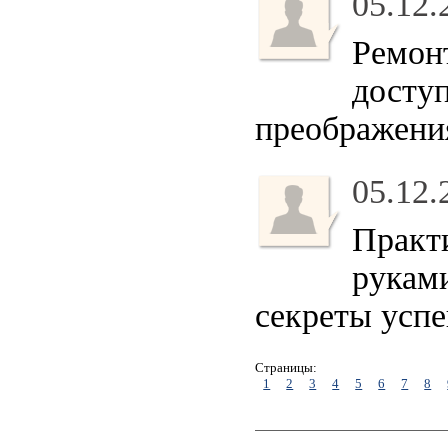
05.12.
Ремон
досту
преображени
05.12.
Практ
рукам
секреты успе
Страницы:
1
2
3
4
5
6
7
8