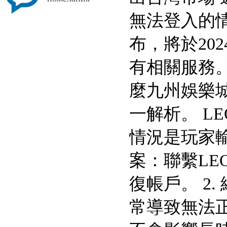
無法登入的
布，將於202
有相關服務
麼九州娛樂
一解析。 L
情況是玩家
案：聯繫L
復帳戶。 2
常導致無法