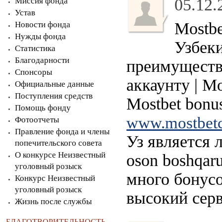
05.12.
Миссия фонда
Устав
Mostbe
Новости фонда
Нужды фонда
Узбеки
Статистика
Благодарности
преимущества
Спонсоры
аккаунту | Mo
Официальные данные
Поступления средств
Mostbet bonus
Помощь фонду
www.mostbetc
Фотоотчеты
Правление фонда и члены
Уз является л
попечительского совета
О конкурсе Неизвестный
oson boshqar
уголовный розыск
много бонусо
Конкурс Неизвестный
уголовный розыск
высокий сер
Жизнь после службы
БЛАГОТВОРИТЕЛЬНОСТЬ