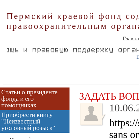
Пермский краевой фонд со
правоохранительным орган
Главна
П
Статьи о президенте
ЗАДАТЬ ВО
фонда и его
помощниках
10.06.
Приобрести книгу
https:
"Неизвестный
уголовный розыск"
sans o