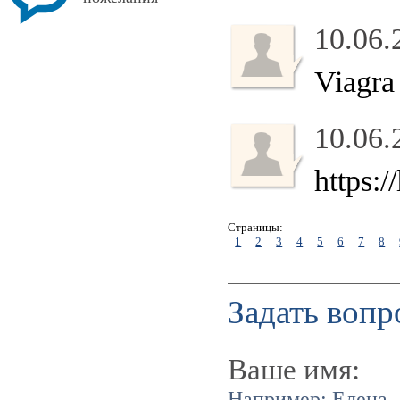
10.06.
Viagra
10.06.
https:
Страницы:
1
2
3
4
5
6
7
8
Задать вопр
Ваше имя:
Например: Елена