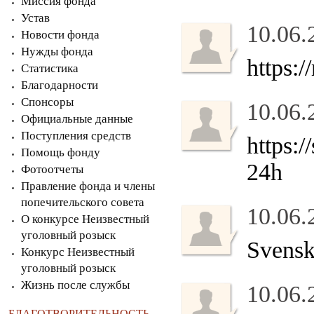
Миссия фонда
Устав
10.06.
Новости фонда
Нужды фонда
https:/
Статистика
Благодарности
Спонсоры
10.06.
Официальные данные
Поступления средств
https:
Помощь фонду
24h
Фотоотчеты
Правление фонда и члены
попечительского совета
10.06.
О конкурсе Неизвестный
уголовный розыск
Svens
Конкурс Неизвестный
уголовный розыск
Жизнь после службы
10.06.
БЛАГОТВОРИТЕЛЬНОСТЬ