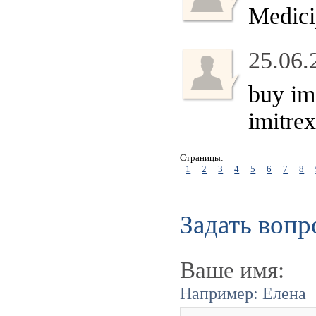
Medici
25.06.
buy imi
imitrex
Страницы:
1
2
3
4
5
6
7
8
Задать вопр
Ваше имя:
Например: Елена