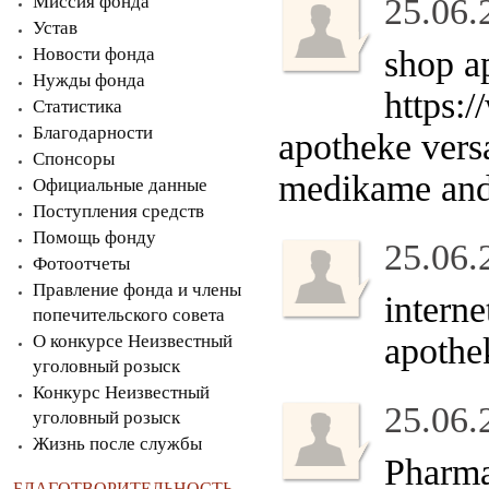
Миссия фонда
25.06.
Устав
Новости фонда
shop a
Нужды фонда
https:
Статистика
Благодарности
apotheke vers
Спонсоры
medikame an
Официальные данные
Поступления средств
Помощь фонду
25.06.
Фотоотчеты
Правление фонда и члены
intern
попечительского совета
О конкурсе Неизвестный
apothe
уголовный розыск
Конкурс Неизвестный
25.06.
уголовный розыск
Жизнь после службы
Pharm
БЛАГОТВОРИТЕЛЬНОСТЬ