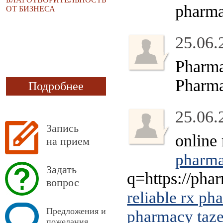
pharm
ОТ БИЗНЕСА
25.06.
Pharm
Pharm
Подробнее
25.06.
Запись
online
на прием
pharma
Задать
q=https://pha
вопрос
reliable rx p
Предложения и
pharmacy taze
пожелания