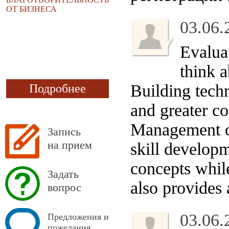
ОТ БИЗНЕСА
03.06.
Evalua
think a
Building techn
Подробнее
and greater c
Management o
Запись
на прием
skill developm
concepts whil
Задать
also provides 
вопрос
03.06.
Предложения и
пожелания