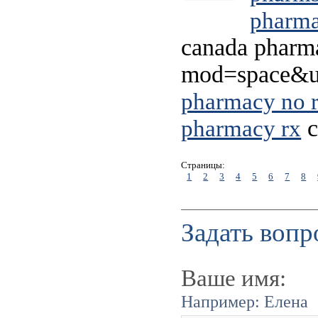
pharm
canada pharm
mod=space&ui
pharmacy no 
c
pharmacy rx
Страницы:
1
2
3
4
5
6
7
8
Задать вопр
Ваше имя:
Например: Елена