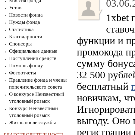
Миссия фонда
03.06.
Устав
Новости фонда
1xbet 
Нужды фонда
ставо
Статистика
Благодарности
функции и пр
Спонсоры
промокода п
Официальные данные
Поступления средств
сумму бонуса
Помощь фонду
32 500 рубле
Фотоотчеты
Правление фонда и члены
бесплатный
попечительского совета
О конкурсе Неизвестный
новичкам, ч
уголовный розыск
Игнорироват
Конкурс Неизвестный
уголовный розыск
выгоду. Оно 
Жизнь после службы
регистрации (
БЛАГОТВОРИТЕЛЬНОСТЬ