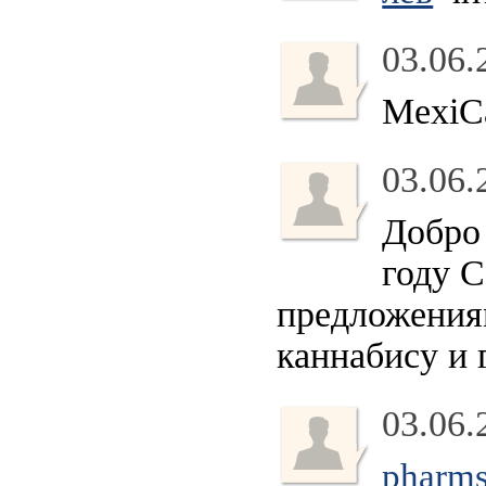
03.06.
MexiCa
03.06.
Добро 
году 
предложения
каннабису и г
03.06.
pharms