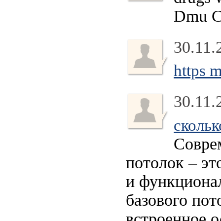
Dmu Ci
30.11.
https 
30.11.
скольк
Совре
потолок – эт
и функционал
базового пот
встроенное 