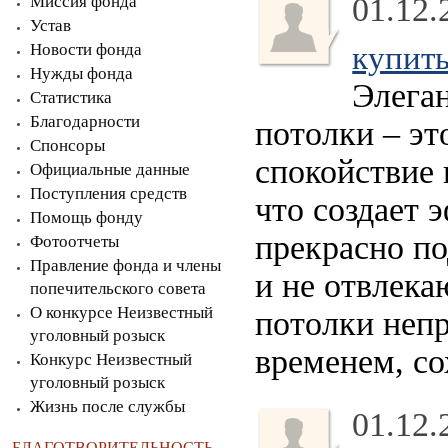
01.12.
Миссия фонда
Устав
Новости фонда
купить
Нужды фонда
Элега
Статистика
Благодарности
потолки – эт
Спонсоры
спокойствие 
Официальные данные
Поступления средств
что создает 
Помощь фонду
прекрасно по
Фотоотчеты
Правление фонда и члены
и не отвлека
попечительского совета
О конкурсе Неизвестный
потолки непр
уголовный розыск
временем, со
Конкурс Неизвестный
уголовный розыск
Жизнь после службы
01.12.
БЛАГОТВОРИТЕЛЬНОСТЬ