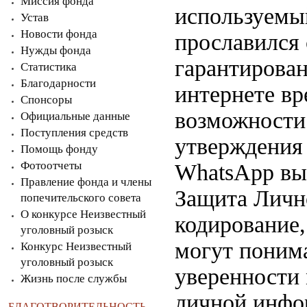
Миссия фонда
используемы
Устав
Новости фонда
прославился
Нужды фонда
гарантирова
Статистика
Благодарности
интернете вр
Спонсоры
возможности 
Официальные данные
Поступления средств
утверждения
Помощь фонду
Фотоотчеты
WhatsApp вы
Правление фонда и члены
Защита Личн
попечительского совета
О конкурсе Неизвестный
кодирование,
уголовный розыск
могут поним
Конкурс Неизвестный
уголовный розыск
уверенности
Жизнь после службы
личной инфо
БЛАГОТВОРИТЕЛЬНОСТЬ