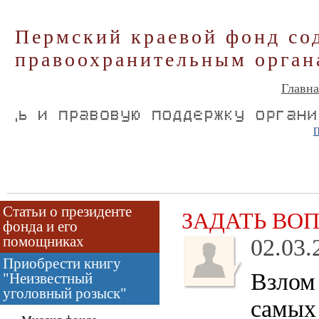
Пермский краевой фонд со
правоохранительным орган
Главна
П
Статьи о президенте
ЗАДАТЬ ВО
фонда и его
помощниках
02.03.
Приобрести книгу
Взлом
"Неизвестный
уголовный розыск"
самых