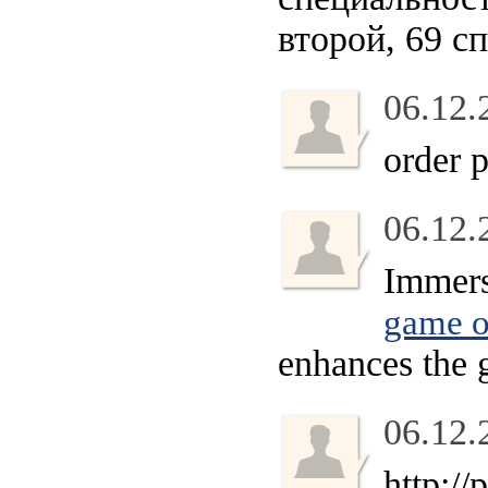
второй, 69 с
06.12.
order 
06.12.
Immers
game o
enhances the 
06.12.
http:/