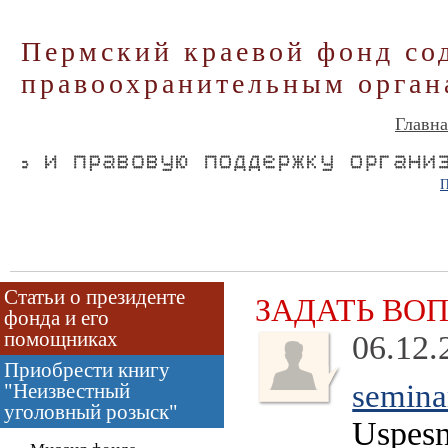
Пермский краевой фонд со
правоохранительным орган
Главна
П
Статьи о президенте
ЗАДАТЬ ВО
фонда и его
помощниках
06.12.
Приобрести книгу
semina
"Неизвестный
уголовный розыск"
Uspesn