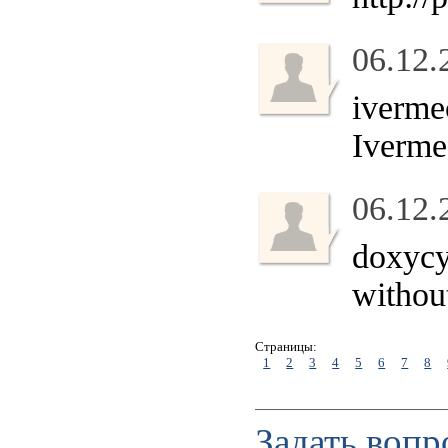
06.12.
iverme
Iverme
06.12.
doxycy
without
Страницы:
1
2
3
4
5
6
7
8
Задать вопр