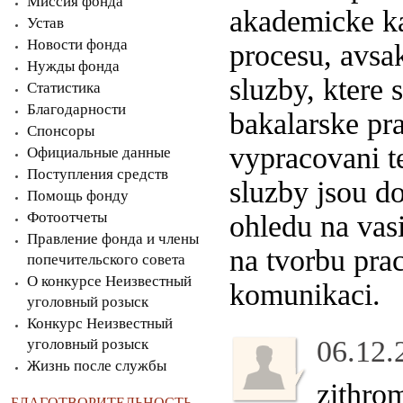
Миссия фонда
akademicke ka
Устав
Новости фонда
procesu, avsa
Нужды фонда
sluzby, ktere
Статистика
Благодарности
bakalarske pr
Спонсоры
vypracovani te
Официальные данные
Поступления средств
sluzby jsou do
Помощь фонду
Фотоотчеты
ohledu na vasi
Правление фонда и члены
na tvorbu pra
попечительского совета
О конкурсе Неизвестный
komunikaci.
уголовный розыск
Конкурс Неизвестный
06.12.
уголовный розыск
Жизнь после службы
zithro
БЛАГОТВОРИТЕЛЬНОСТЬ