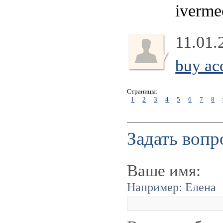
ivermec
11.01.
buy ac
Страницы:
1
2
3
4
5
6
7
8
Задать вопр
Ваше имя:
Например: Елена