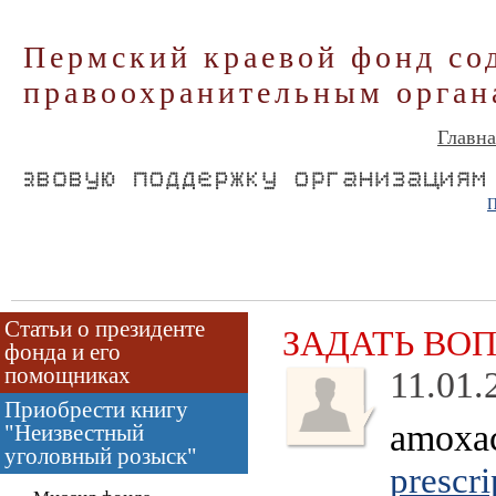
Пермский краевой фонд со
правоохранительным орган
Главна
П
Статьи о президенте
ЗАДАТЬ ВО
фонда и его
помощниках
11.01.
Приобрести книгу
amoxac
"Неизвестный
уголовный розыск"
prescri