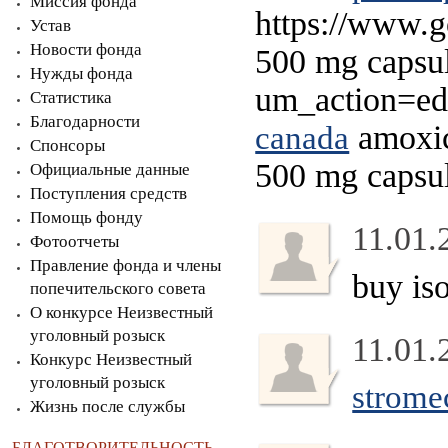
Миссия фонда
https://www.g
Устав
Новости фонда
500 mg capsul
Нужды фонда
um_action=edi
Статистика
Благодарности
amoxic
canada
Спонсоры
500 mg capsu
Официальные данные
Поступления средств
Помощь фонду
11.01.
Фотоотчеты
Правление фонда и члены
buy iso
попечительского совета
О конкурсе Неизвестный
уголовный розыск
11.01.
Конкурс Неизвестный
уголовный розыск
stromec
Жизнь после службы
БЛАГОТВОРИТЕЛЬНОСТЬ