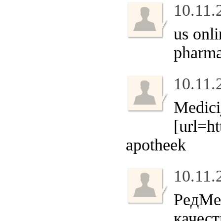
10.11.
us onl
pharm
10.11.
Medici
[url=ht
apotheek
10.11.
РедМе
качест