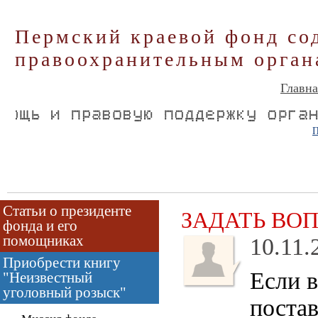
Пермский краевой фонд со
правоохранительным орган
Главна
П
Статьи о президенте
ЗАДАТЬ ВО
фонда и его
помощниках
10.11.
Приобрести книгу
Если в
"Неизвестный
уголовный розыск"
постав