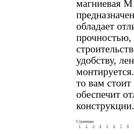
магниевая M
предназначе
обладает от
прочностью, 
строительств
удобству, ле
монтируется
то вам стоит
обеспечит от
конструкции
Страницы:
1
2
3
4
5
6
7
8