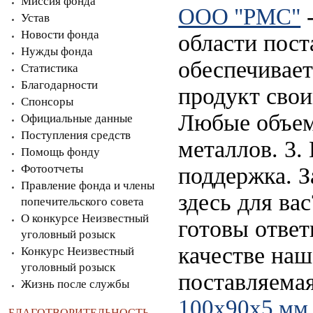
Миссия фонда
-
ООО "РМС"
Устав
Новости фонда
области пост
Нужды фонда
обеспечивает
Статистика
Благодарности
продукт сво
Спонсоры
Любые объем
Официальные данные
Поступления средств
металлов. 3.
Помощь фонду
Фотоотчеты
поддержка. З
Правление фонда и члены
здесь для ва
попечительского совета
О конкурсе Неизвестный
готовы ответ
уголовный розыск
качестве на
Конкурс Неизвестный
уголовный розыск
поставляема
Жизнь после службы
100х90х5 мм
БЛАГОТВОРИТЕЛЬНОСТЬ