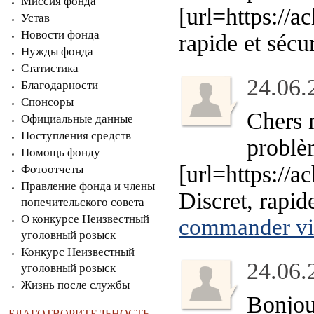
Миссия фонда
[url=https://a
Устав
Новости фонда
rapide et sécu
Нужды фонда
Статистика
24.06.
Благодарности
Спонсоры
Chers 
Официальные данные
Поступления средств
problè
Помощь фонду
[url=https://a
Фотоотчеты
Правление фонда и члены
Discret, rapid
попечительского совета
О конкурсе Неизвестный
commander via
уголовный розыск
Конкурс Неизвестный
24.06.
уголовный розыск
Жизнь после службы
Bonjour
БЛАГОТВОРИТЕЛЬНОСТЬ