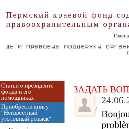
Пермский краевой фонд со
правоохранительным орган
Главна
П
Статьи о президенте
ЗАДАТЬ ВО
фонда и его
помощниках
24.06.
Приобрести книгу
Bonjour
"Неизвестный
уголовный розыск"
problè