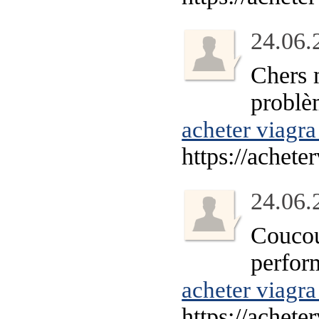
24.06.
Chers 
problè
acheter viagr
https://achet
24.06.
Coucou
perfor
acheter viagr
https://achet