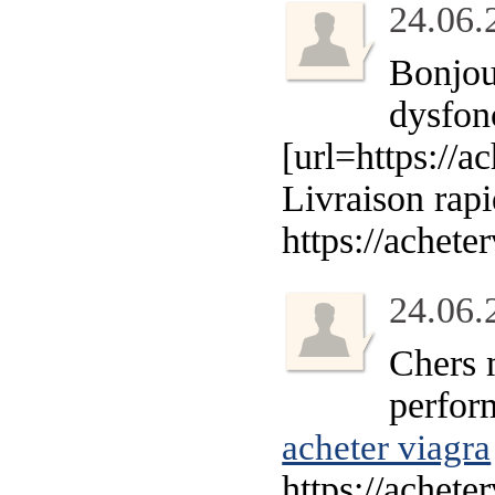
24.06.
Bonjour
dysfon
[url=https://a
Livraison rap
https://achet
24.06.
Chers 
perfor
acheter viagra
https://achet