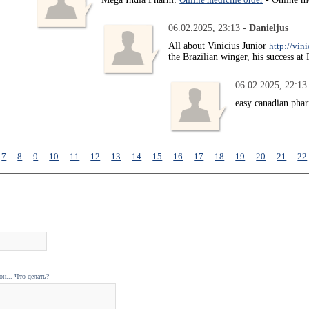
06.02.2025, 23:13 -
Danieljus
All about Vinicius Junior
http://vin
the Brazilian winger, his success at
06.02.2025, 22:13
easy canadian pha
7
8
9
10
11
12
13
14
15
16
17
18
19
20
21
22
н... Что делать?