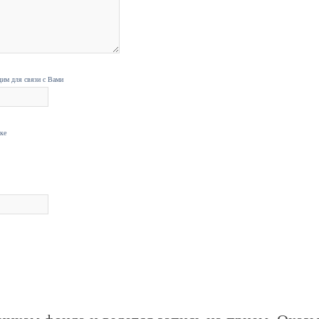
дим для связи с Вами
нке