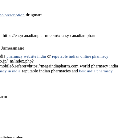
no prescription
drugmart
on https://easycanadianpharm.com/# easy canadian pharm
-
Jamessmano
ndia
pharmacy website india
or
reputable indian online pharmacy
co.jp/_m/index.php?
mobile&referer=https://megaindiapharm.com world pharmacy india
acy in india
reputable indian pharmacies and
best india pharmacy
harm
edicine order