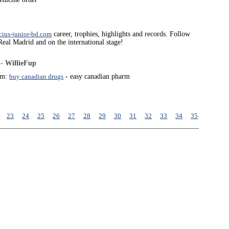
icius-junior-bd.com
career, trophies, highlights and records. Follow
 Real Madrid and on the international stage!
 -
WillieFup
rm:
buy canadian drugs
- easy canadian pharm
23
24
25
26
27
28
29
30
31
32
33
34
35
36
37