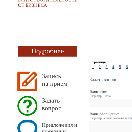
ОТ БИЗНЕСА
Подробнее
Страницы:
1
2
3
4
5
6
Запись
Задать вопрос
на прием
Ваше имя:
Например: Елена
Задать
вопрос
Ваше сообщение:
Например: У меня зазвонил телефо
Предложения и
пожелания