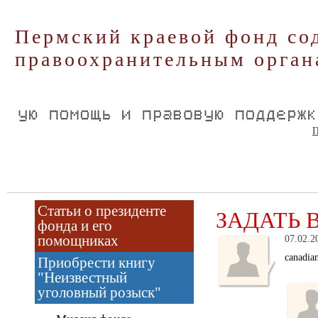
Пермский краевой фонд со
правоохранительным орган
П
Статьи о президенте
ЗАДАТЬ 
фонда и его
помощниках
07.02.2
canadia
Приобрести книгу
"Неизвестный
уголовный розыск"