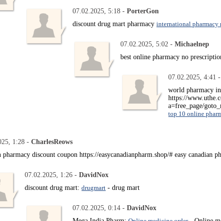
07.02.2025, 5:18 -
PorterGon
discount drug mart pharmacy
international pharmacy 
07.02.2025, 5:02 -
Michaelnep
best online pharmacy no prescripti
07.02.2025, 4:41 
world pharmacy i
https://www.uthe.
a=free_page/goto_
top 10 online pharm
025, 1:28 -
CharlesReows
n pharmacy discount coupon https://easycanadianpharm.shop/# easy canadian p
07.02.2025, 1:26 -
DavidNox
discount drug mart:
drugmart
- drug mart
07.02.2025, 0:14 -
DavidNox
Mega India Pharm:
Online medicine order
- Online m