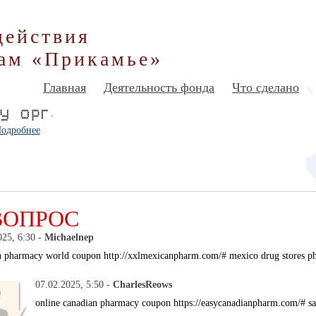
действия
ам «Прикамье»
Главная
Деятельность фонда
Что сделано
одробнее
ВОПРОС
025, 6:30 -
Michaelnep
n pharmacy world coupon http://xxlmexicanpharm.com/# mexico drug stores p
07.02.2025, 5:50 -
CharlesReows
online canadian pharmacy coupon https://easycanadianpharm.com/# s