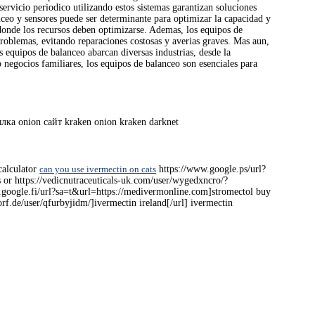
servicio periodico utilizando estos sistemas garantizan soluciones
anceo y sensores puede ser determinante para optimizar la capacidad y
 donde los recursos deben optimizarse. Ademas, los equipos de
roblemas, evitando reparaciones costosas y averias graves. Mas aun,
s equipos de balanceo abarcan diversas industrias, desde la
o negocios familiares, los equipos de balanceo son esenciales para
лка onion сайт kraken onion kraken darknet
calculator
can you use ivermectin on cats
https://www.google.ps/url?
or https://vedicnutraceuticals-uk.com/user/wygedxncro/?
s.google.fi/url?sa=t&url=https://medivermonline.com]stromectol buy
orf.de/user/qfurbyjidm/]ivermectin ireland[/url] ivermectin