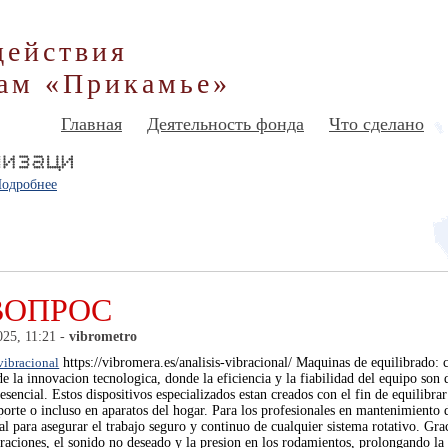
действия
ам «Прикамье»
Главная
Деятельность фонда
Что сделано
одробнее
ВОПРОС
025, 11:21 -
vibrometro
 vibracional
https://vibromera.es/analisis-vibracional/ Maquinas de equilibrado: 
 la innovacion tecnologica, donde la eficiencia y la fiabilidad del equipo so
esencial. Estos dispositivos especializados estan creados con el fin de equilibrar
porte o incluso en aparatos del hogar. Para los profesionales en mantenimiento d
l para asegurar el trabajo seguro y continuo de cualquier sistema rotativo. Grac
braciones, el sonido no deseado y la presion en los rodamientos, prolongando la v