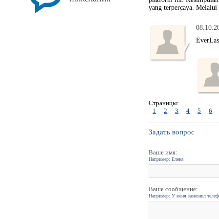
yang terpercaya. Melalui
08.10.2
EverLast
Страницы:
1
2
3
4
5
6
Задать вопрос
Ваше имя:
Например: Елена
Ваше сообщение:
Например: У меня зазвонил телефо