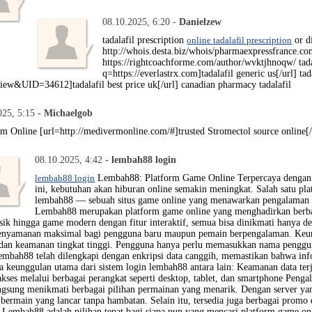
08.10.2025, 6:20 -
Danielzew
tadalafil prescription
online tadalafil prescription
or d
http://whois.desta.biz/whois/pharmaexpressfrance.com
https://rightcoachforme.com/author/wvktjhnoqw/ tad
q=https://everlastrx.com]tadalafil generic us[/url] ta
UID=34612]tadalafil best price uk[/url] canadian pharmacy tadalafil
025, 5:15 -
Michaelgob
m Online [url=http://medivermonline.com/#]trusted Stromectol source online[/
08.10.2025, 4:42 -
lembah88 login
lembah88 login
Lembah88: Platform Game Online Terpercaya dengan A
ini, kebutuhan akan hiburan online semakin meningkat. Salah satu pl
lembah88 — sebuah situs game online yang menawarkan pengalaman 
Lembah88 merupakan platform game online yang menghadirkan berbaga
sik hingga game modern dengan fitur interaktif, semua bisa dinikmati hanya 
nyamanan maksimal bagi pengguna baru maupun pemain berpengalaman. Keun
n keamanan tingkat tinggi. Pengguna hanya perlu memasukkan nama pengguna
lembah88 telah dilengkapi dengan enkripsi data canggih, memastikan bahwa infor
a keunggulan utama dari sistem login lembah88 antara lain: Keamanan data ter
kses melalui berbagai perangkat seperti desktop, tablet, dan smartphone Pe
angsung menikmati berbagai pilihan permainan yang menarik. Dengan server y
rmain yang lancar tanpa hambatan. Selain itu, tersedia juga berbagai promo 
 Lembah88 adalah pilihan tepat bagi siapa pun yang mencari platform game on