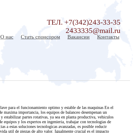
ТЕЛ. +7(342)243-33-35
2433335@mail.ru
О нас
Стать спонсором
Вакансии
Контакты
clave para el funcionamiento optimo y estable de las maquinas En el
n de maxima importancia, los equipos de balanceo desempenan un
 y estabilizar partes rotativas, ya sea en planta productiva, vehiculos
e equipos y los expertos en ingenieria, trabajar con tecnologias de
ias a estas soluciones tecnologicas avanzadas, es posible reducir
ida util de piezas de alto valor. Igualmente crucial es el impacto