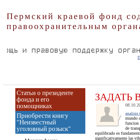
Пермский краевой фонд со
правоохранительным орган
П
Статьи о президенте
ЗАДАТЬ 
фонда и его
помощниках
08.10.2
analisis
Приобрести книгу
mundo de
"Неизвестный
funcion 
уголовный розыск"
de trans
equilibrado es fundamenta
significativamente las vi