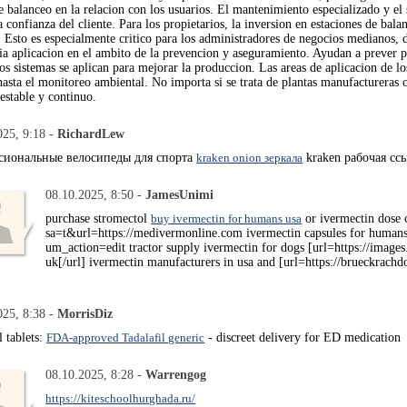
e balanceo en la relacion con los usuarios. El mantenimiento especializado y el 
 confianza del cliente. Para los propietarios, la inversion en estaciones de bal
. Esto es especialmente critico para los administradores de negocios medianos,
ia aplicacion en el ambito de la prevencion y aseguramiento. Ayudan a prever p
tos sistemas se aplican para mejorar la produccion. Las areas de aplicacion de lo
 hasta el monitoreo ambiental. No importa si se trata de plantas manufactureras 
estable y continuo.
025, 9:18 -
RichardLew
сиональные велосипеды для спорта
kraken onion зеркала
kraken рабочая ссы
08.10.2025, 8:50 -
JamesUnimi
purchase stromectol
buy ivermectin for humans usa
or ivermectin dose 
sa=t&url=https://medivermonline.com ivermectin capsules for humans 
um_action=edit tractor supply ivermectin for dogs [url=https://image
uk[/url] ivermectin manufacturers in usa and [url=https://brueckrachd
025, 8:38 -
MorrisDiz
l tablets:
FDA-approved Tadalafil generic
- discreet delivery for ED medication
08.10.2025, 8:28 -
Warrengog
https://kiteschoolhurghada.ru/