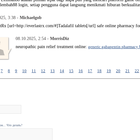
 lembah88 login, setiap pengguna dapat langsung menikmati hiburan berkualitas
025, 3:38 -
Michaelgob
Rx [url=http://everlastrx.com/#]Tadalafil tablets[/url] safe online pharmacy fo
08.10.2025, 2:54 -
MorrisDiz
neuropathic pain relief treatment online:
generic gabapentin pharmacy
7
8
9
10
11
12
13
14
15
16
17
18
19
20
21
22
н... Что делать?