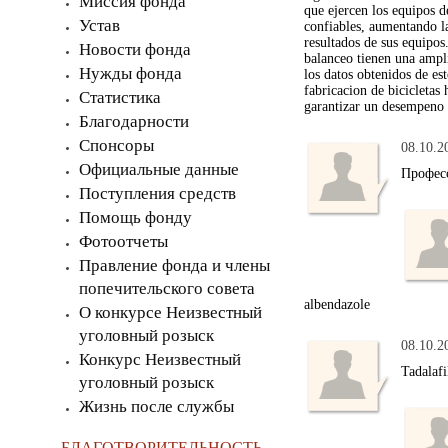
Миссия фонда
que ejercen los equipos d
Устав
confiables, aumentando la
resultados de sus equipos
Новости фонда
balanceo tienen una ampl
Нужды фонда
los datos obtenidos de es
fabricacion de bicicletas
Статистика
garantizar un desempeno 
Благодарности
Спонсоры
08.10.2
Официальные данные
Профес
Поступления средств
Помощь фонду
Фотоотчеты
Правление фонда и члены
попечительского совета
albendazole
О конкурсе Неизвестный
уголовный розыск
08.10.2
Конкурс Неизвестный
Tadalafi
уголовный розыск
Жизнь после службы
БЛАГОТВОРИТЕЛЬНОСТЬ