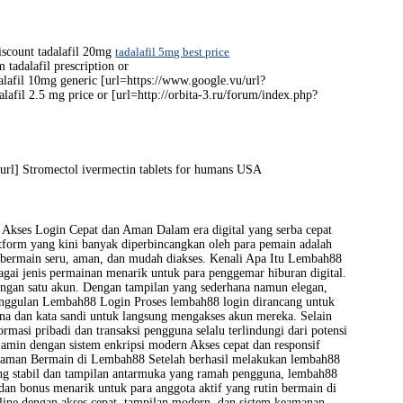
iscount tadalafil 20mg
tadalafil 5mg best price
 tadalafil prescription or
alafil 10mg generic [url=https://www.google.vu/url?
dalafil 2.5 mg price or [url=http://orbita-3.ru/forum/index.php?
url] Stromectol ivermectin tablets for humans USA
kses Login Cepat dan Aman Dalam era digital yang serba cepat
atform yang kini banyak diperbincangkan oleh para pemain adalah
bermain seru, aman, dan mudah diakses. Kenali Apa Itu Lembah88
i jenis permainan menarik untuk para penggemar hiburan digital.
dengan satu akun. Dengan tampilan yang sederhana namun elegan,
ggulan Lembah88 Login Proses lembah88 login dirancang untuk
 dan kata sandi untuk langsung mengakses akun mereka. Selain
masi pribadi dan transaksi pengguna selalu terlindungi dari potensi
jamin dengan sistem enkripsi modern Akses cepat dan responsif
ngalaman Bermain di Lembah88 Setelah berhasil melakukan lembah88
ang stabil dan tampilan antarmuka yang ramah pengguna, lembah88
dan bonus menarik untuk para anggota aktif yang rutin bermain di
line dengan akses cepat, tampilan modern, dan sistem keamanan