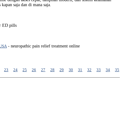
 kapan saja dan di mana saja.
r ED pills
 USA
- neuropathic pain relief treatment online
23
24
25
26
27
28
29
30
31
32
33
34
35
36
37