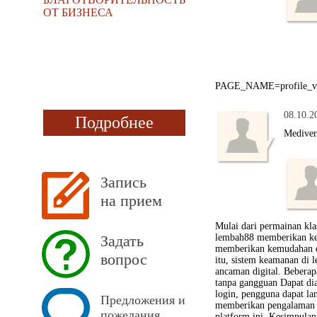
ОТ БИЗНЕСА
PAGE_NAME=profile_view&
08.10.2
Подробнее
Mediver
Запись
на прием
Mulai dari permainan kla
Задать
lembah88 memberikan ke
memberikan kemudahan da
вопрос
itu, sistem keamanan di 
ancaman digital. Beberap
tanpa gangguan Dapat dia
login, pengguna dapat l
Предложения и
memberikan pengalaman be
пожелания
platform ini. Kesimpulan