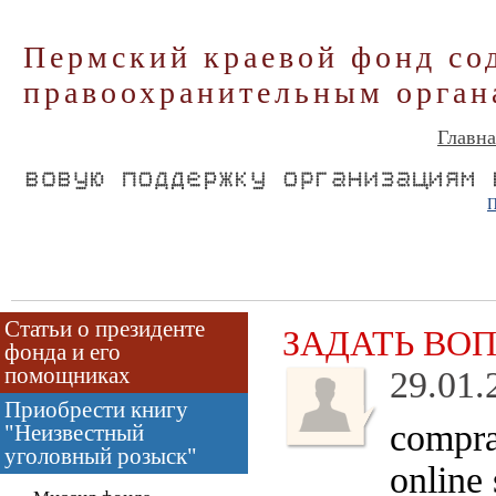
Пермский краевой фонд со
правоохранительным орган
Главна
П
Статьи о президенте
ЗАДАТЬ ВО
фонда и его
помощниках
29.01.
Приобрести книгу
compra
"Неизвестный
уголовный розыск"
online 