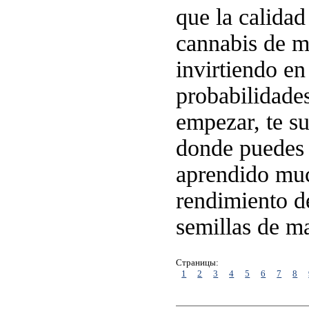
que la calidad
cannabis de ma
invirtiendo en
probabilidade
empezar, te su
donde puedes 
aprendido muc
rendimiento de
semillas de ma
Страницы:
1
2
3
4
5
6
7
8