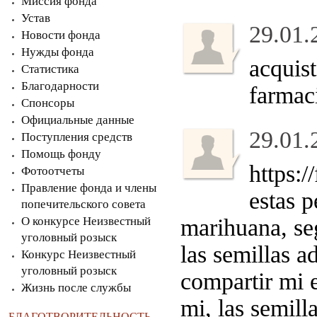
Миссия фонда
Устав
29.01.
Новости фонда
Нужды фонда
acquist
Статистика
Благодарности
farmaci
Спонсоры
Официальные данные
29.01.
Поступления средств
Помощь фонду
https:
Фотоотчеты
Правление фонда и члены
estas p
попечительского совета
О конкурсе Неизвестный
marihuana, seg
уголовный розыск
las semillas 
Конкурс Неизвестный
уголовный розыск
compartir mi 
Жизнь после службы
mi, las semill
БЛАГОТВОРИТЕЛЬНОСТЬ