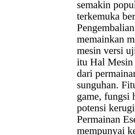
semakin popul
terkemuka ber
Pengembalian
memainkan me
mesin versi u
itu Hal Mesin
dari permaina
sunguhan. Fit
game, fungsi 
potensi keru
Permainan Ese
mempunyai keb