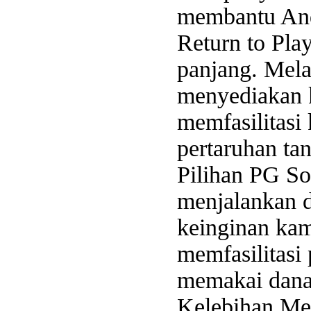
membantu And
Return to Pla
panjang. Mela
menyediakan 
memfasilitasi
pertaruhan ta
Pilihan PG S
menjalankan d
keinginan ka
memfasilitas
memakai dana 
Kelebihan Me