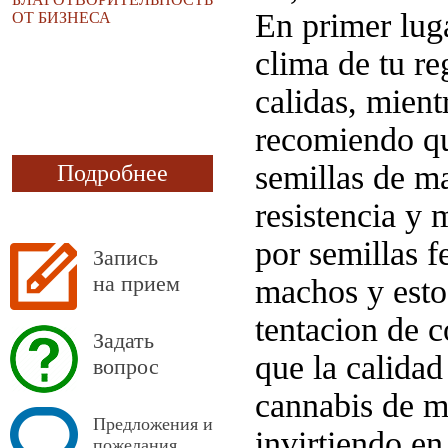
En primer luga
ОТ БИЗНЕСА
clima de tu r
calidas, mient
recomiendo que
semillas de m
Подробнее
resistencia y
por semillas 
Запись
на прием
machos y esto 
tentacion de c
Задать
que la calidad
вопрос
cannabis de ma
Предложения и
invirtiendo en
пожелания