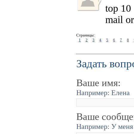
top 10
mail o
Страницы:
1
2
3
4
5
6
7
8
Задать вопр
Ваше имя:
Например: Елена
Ваше сообще
Например: У меня 