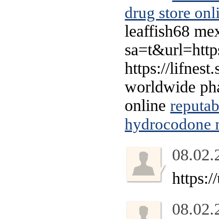
drug store onl
leaffish68 mex
sa=t&url=http
https://lifnes
worldwide p
online
reputa
hydrocodone 
08.02.
https:
08.02.