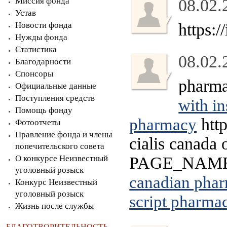
Миссия фонда
08.02.
Устав
Новости фонда
https:/
Нужды фонда
Статистика
08.02.
Благодарности
Спонсоры
pharma
Официальные данные
Поступления средств
with i
Помощь фонду
http
pharmacy
Фотоотчеты
Правление фонда и члены
cialis canada 
попечительского совета
О конкурсе Неизвестный
PAGE_NAME=p
уголовный розыск
canadian phar
Конкурс Неизвестный
уголовный розыск
script pharma
Жизнь после службы
БЛАГОТВОРИТЕЛЬНОСТЬ