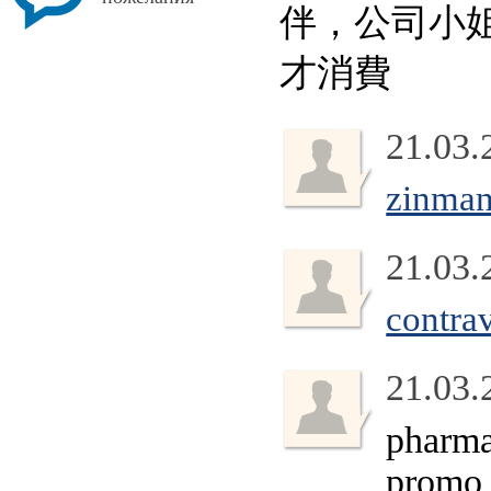
伴，公司小
才消費
21.03.
zinma
21.03.
contra
21.03.
pharma
promo 