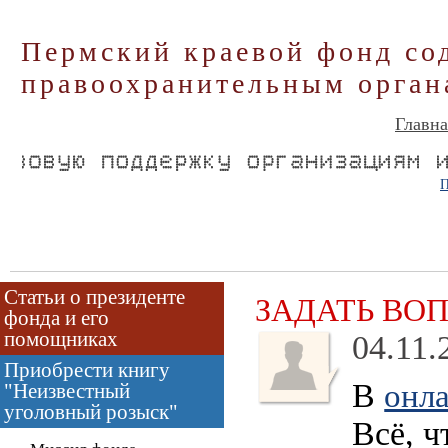
Пермский краевой фонд со
правоохранительным орган
Главна
П
Статьи о президенте
ЗАДАТЬ ВО
фонда и его
помощниках
04.11.
Приобрести книгу
В
онла
"Неизвестный
уголовный розыск"
Всё, 