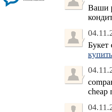
Ваши р
конди
04.11.
Букет 
купить
04.11.
compar
cheap 
04.11.