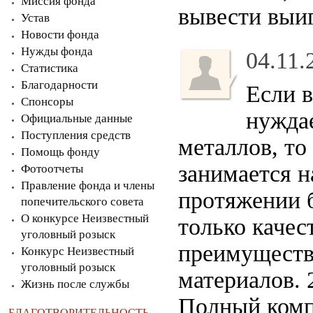
Миссия фонда
вывести выиг
Устав
Новости фонда
Нужды фонда
04.11.
Статистика
Благодарности
Если в
Спонсоры
нужда
Официальные данные
Поступления средств
металлов, т
Помощь фонду
занимается н
Фотоотчеты
Правление фонда и члены
протяжении б
попечительского совета
О конкурсе Неизвестный
только каче
уголовный розыск
преимущест
Конкурс Неизвестный
уголовный розыск
материалов. 
Жизнь после службы
Полный компл
БЛАГОТВОРИТЕЛЬНОСТЬ