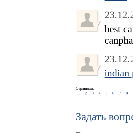
23.12.
best c
canph
23.12.
indian
Страницы:
1
2
3
4
5
6
7
8
Задать вопр