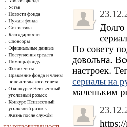
Миссия фонда
Устав
23.12.
Новости фонда
Нужды фонда
Долго 
Статистика
Благодарности
сериа
Спонсоры
По совету по
Официальные данные
Поступления средств
довольна. Вс
Помощь фонду
настроек. Те
Фотоотчеты
Правление фонда и члены
сериалы на р
попечительского совета
О конкурсе Неизвестный
маленьким ри
уголовный розыск
Конкурс Неизвестный
23.12.
уголовный розыск
Жизнь после службы
https:
БЛАГОТВОРИТЕЛЬНОСТЬ