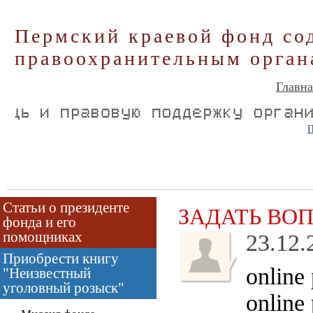
Пермский краевой фонд со
правоохранительным орган
Главна
П
Статьи о президенте
ЗАДАТЬ ВО
фонда и его
помощниках
23.12.
Приобрести книгу
online
"Неизвестный
уголовный розыск"
online