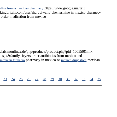
online from a mexican pharmacy
https://www.google.ms/url?
ockingbritain.com/user/shdjubiwam/ phentermine in mexico pharmacy
order medication from mexico
ecials.moulinex.de/php/products/product.php?pid=100550&mlx-
aspx&family=fryers order antibiotics from mexico and
o
mexican farmacia
pharmacy in mexico or
mexico drug store
mexican
23
24
25
26
27
28
29
30
31
32
33
34
35
36
37