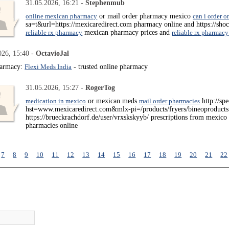
31.05.2026, 16:21 -
Stephenmub
online mexican pharmacy
or mail order pharmacy mexico
can i order 
sa=t&url=https://mexicaredirect.com pharmacy online and https://sh
reliable rx pharmacy
mexican pharmacy prices and
reliable rx pharmacy
026, 15:40 -
OctavioJal
harmacy:
Flexi Meds India
- trusted online pharmacy
31.05.2026, 15:27 -
RogerTog
medication in mexico
or mexican meds
mail order pharmacies
http://sp
hst=www.mexicaredirect.com&mlx-pi=/products/fryers/bineoproducts.
https://brueckrachdorf.de/user/vrxskskyyb/ prescriptions from mexic
pharmacies online
7
8
9
10
11
12
13
14
15
16
17
18
19
20
21
22