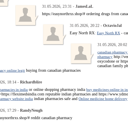
31.05.2026, 23:31 -
JamesLaL
https://easynorthrxs.shop/# ordering drugs from cana
31.05.2026, 20:22 -
OctavioJal
Easy North RX:
Easy North RX
- ca
31.05.2026, 20:02
canadian pharmacy
pharmacy
http://v
oxycodone or htt
canadian family 
acy online legit
buying from canadian pharmacies
026, 18:14 -
Richardblire
harmacies in india
or online shopping pharmacy india
buy medicines online in in
g=https://fleximedsindia.com reputable indian pharmacies and https://www.
armacy website india
indian pharmacies safe and
Online medicine home delivery
026, 17:29 -
RandyNeugh
easynorthrxs.shop/# reddit canadian pharmacy