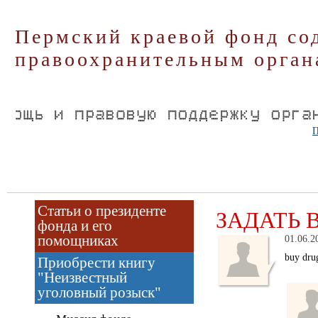
Пермский краевой фонд со
правоохранительным орган
П
Статьи о президенте
ЗАДАТЬ 
фонда и его
помощниках
01.06.2
buy dru
Приобрести книгу
"Неизвестный
уголовный розыск"