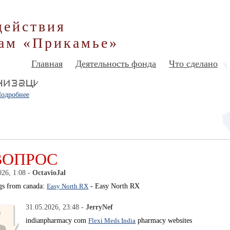
действия
ам «Прикамье»
Главная
Деятельность фонда
Что сделано
одробнее
ВОПРОС
026, 1:08 -
OctavioJal
gs from canada:
Easy North RX
- Easy North RX
31.05.2026, 23:48 -
JerryNef
indianpharmacy com
Flexi Meds India
pharmacy websites