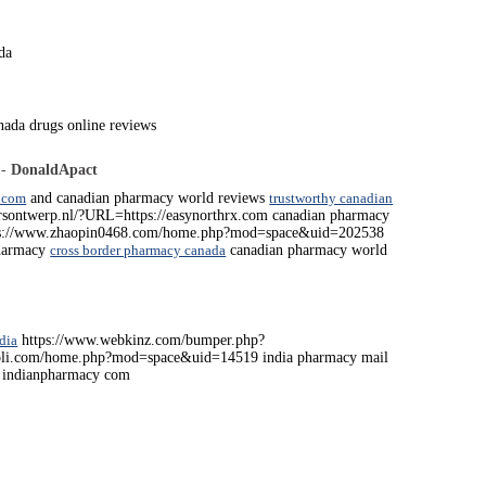
da
nada drugs online reviews
 -
DonaldApact
 com
and canadian pharmacy world reviews
trustworthy canadian
ersontwerp.nl/?URL=https://easynorthrx.com canadian pharmacy
ps://www.zhaopin0468.com/home.php?mod=space&uid=202538
pharmacy
cross border pharmacy canada
canadian pharmacy world
dia
https://www.webkinz.com/bumper.php?
ydmoli.com/home.php?mod=space&uid=14519 india pharmacy mail
indianpharmacy com