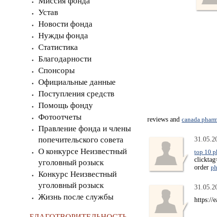
Миссия фонда
Устав
Новости фонда
Нужды фонда
Статистика
Благодарности
Спонсоры
Официальные данные
Поступления средств
Помощь фонду
Фотоотчеты
reviews and
canada pharm
Правление фонда и члены
попечительского совета
31.05.2
О конкурсе Неизвестный
top 10 p
clickta
уголовный розыск
order
ph
Конкурс Неизвестный
уголовный розыск
31.05.2
Жизнь после службы
https://
БЛАГОТВОРИТЕЛЬНОСТЬ