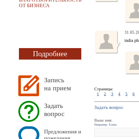
ОТ БИЗНЕСА
31.05.2
india p
Подробнее
Запись
на прием
Страницы:
1
2
3
4
5
6
Задать
Задать вопрос
вопрос
Ваше имя:
Например: Елена
Предложения и
пожелания