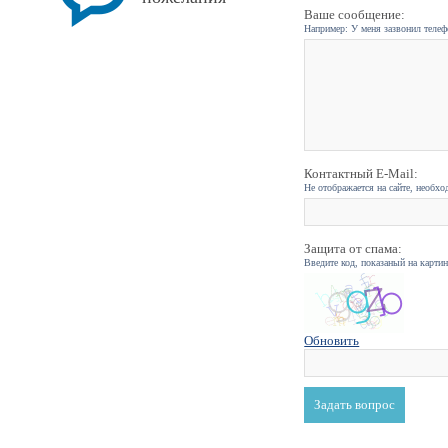
Ваше сообщение:
Например: У меня зазвонил телефо
Контактный E-Mail:
Не отображается на сайте, необхо
Защита от спама:
Введите код, показаный на карти
Обновить