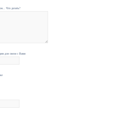
н... Что делать?
дим для связи с Вами
нке