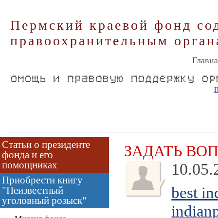
Пермский краевой фонд со
правоохранительным орган
Главна
П
Статьи о президенте
ЗАДАТЬ ВО
фонда и его
помощниках
10.05.
Приобрести книгу
best i
"Неизвестный
уголовный розыск"
indian