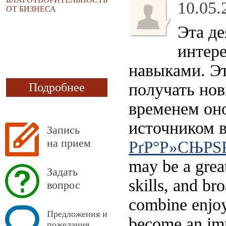
10.05.
ОТ БИЗНЕСА
Эта де
интер
навыками. Эт
получать но
Подробнее
временем оно
источником 
Запись
на прием
РґР°Р»СЊРЅ
may be a grea
Задать
skills, and br
вопрос
combine enjoy
Предложения и
become an impo
пожелания