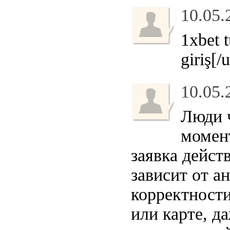
10.05.
1xbet t
giriş[/u
10.05.
Люди 
момент
заявка дейст
зависит от а
корректности
или карте, д