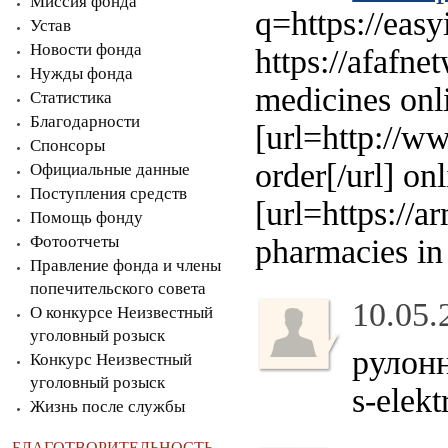
Миссия фонда
q=https://eas
Устав
Новости фонда
https://afafn
Нужды фонда
medicines onli
Статистика
Благодарности
[url=http://
Спонсоры
order[/url] o
Официальные данные
Поступления средств
[url=https://
Помощь фонду
Фотоотчеты
pharmacies in
Правление фонда и члены
попечительского совета
10.05.
О конкурсе Неизвестный
уголовный розыск
рулонн
Конкурс Неизвестный
уголовный розыск
s-elek
Жизнь после службы
БЛАГОТВОРИТЕЛЬНОСТЬ