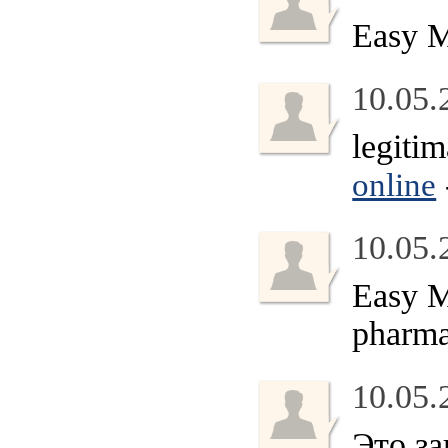
Easy 
10.05.
legiti
online
10.05.
Easy M
pharma
10.05.
Это за