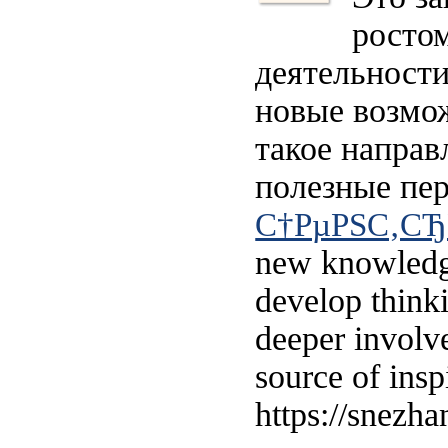
росто
деятельности
новые возмож
такое направ
полезные пе
С†РµРЅС‚СЂ
new knowledge,
develop thinki
deeper involve
source of insp
https://snezh