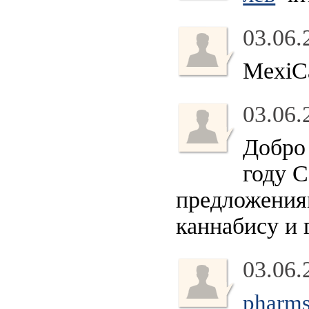
03.06.
MexiCa
03.06.
Добро 
году 
предложения
каннабису и г
03.06.
pharms