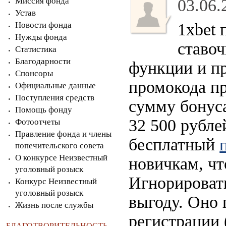
Миссия фонда
03.06.
Устав
Новости фонда
1xbet 
Нужды фонда
ставо
Статистика
Благодарности
функции и пр
Спонсоры
промокода п
Официальные данные
Поступления средств
сумму бонуса
Помощь фонду
32 500 рубле
Фотоотчеты
Правление фонда и члены
бесплатный
попечительского совета
О конкурсе Неизвестный
новичкам, ч
уголовный розыск
Игнорироват
Конкурс Неизвестный
уголовный розыск
выгоду. Оно 
Жизнь после службы
регистрации (
БЛАГОТВОРИТЕЛЬНОСТЬ