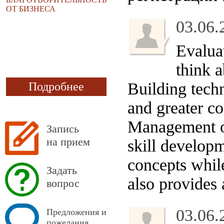
ОТ БИЗНЕСА
03.06.
Evalua
think a
Building techn
Подробнее
and greater c
Management o
Запись
на прием
skill developm
concepts whil
Задать
also provides 
вопрос
03.06.
Предложения и
пожелания