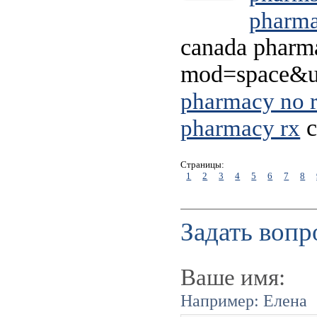
pharm
canada pharm
mod=space&ui
pharmacy no 
c
pharmacy rx
Страницы:
1
2
3
4
5
6
7
8
Задать вопр
Ваше имя:
Например: Елена