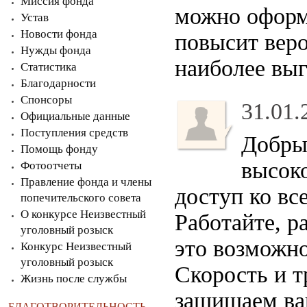
Миссия фонда
можно оформ
Устав
Новости фонда
повысит веро
Нужды фонда
наиболее выг
Статистика
Благодарности
Спонсоры
31.01.
Официальные данные
Поступления средств
Добры
Помощь фонду
высок
Фотоотчеты
Правление фонда и члены
доступ ко вс
попечительского совета
О конкурсе Неизвестный
Работайте, р
уголовный розыск
это возможн
Конкурс Неизвестный
уголовный розыск
Скорость и 
Жизнь после службы
защищаем ваш
БЛАГОТВОРИТЕЛЬНОСТЬ