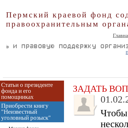
Пермский краевой фонд со
правоохранительным орган
Главна
П
Статьи о президенте
ЗАДАТЬ ВО
фонда и его
помощниках
01.02.
Приобрести книгу
Чтобы 
"Неизвестный
уголовный розыск"
неско