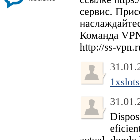
сервис. При
наслаждайте
Команда VPN-с
http://ss-vpn.r
31.01.
1xslots
31.01.
Disposi
eficien