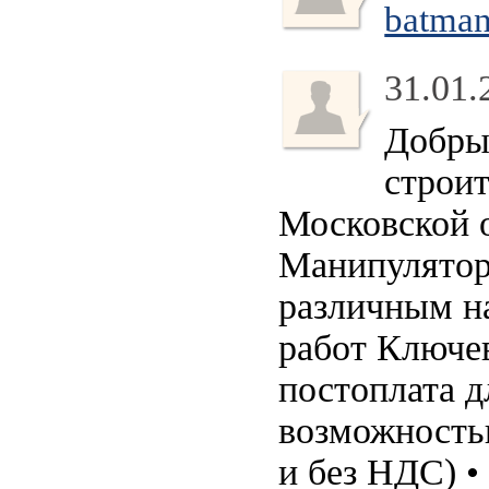
batma
31.01.
Добрый
строи
Московской о
Манипуляторы
различным н
работ Ключев
постоплата д
возможность
и без НДС) •