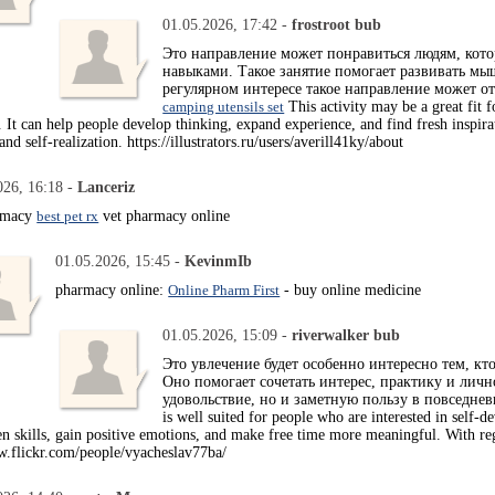
01.05.2026, 17:42 -
frostroot bub
Это направление может понравиться людям, кот
навыками. Такое занятие помогает развивать мы
регулярном интересе такое направление может о
camping utensils set
This activity may be a great fit 
. It can help people develop thinking, expand experience, and find fresh inspir
d self-realization. https://illustrators.ru/users/averill41ky/about
026, 16:18 -
Lanceriz
rmacy
best pet rx
vet pharmacy online
01.05.2026, 15:45 -
KevinmIb
pharmacy online:
Online Pharm First
- buy online medicine
01.05.2026, 15:09 -
riverwalker bub
Это увлечение будет особенно интересно тем, к
Оно помогает сочетать интерес, практику и личн
удовольствие, но и заметную пользу в повседне
is well suited for people who are interested in self-
hen skills, gain positive emotions, and make free time more meaningful. With reg
ww.flickr.com/people/vyacheslav77ba/