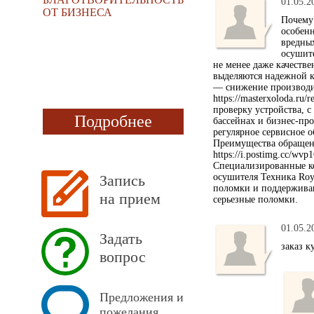
01.05.2
ОТ БИЗНЕСА
Почему
особен
вредных
осушите
не менее даже качеств
выделяются надежной к
— снижение производит
https://masterxoloda.ru
проверку устройства, с
Подробнее
бассейнах и бизнес-про
регулярное сервисное о
Преимущества обращени
https://i.postimg.cc/w
Специализированные ко
Запись
осушителя Техника Roya
поломки и поддерживаю
на прием
серьезные поломки.
01.05.2
Задать
заказ 
вопрос
Предложения и
пожелания