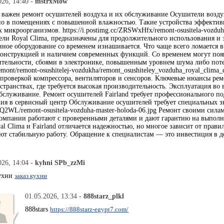
026, 14:40 -
mstrxMow
 важен ремонт осушителей воздуха и их обслуживание Осушители воздух
но в помещениях с повышенной влажностью. Такие устройства эффектив
 микроорганизмов. https://i.postimg.cc/ZRSWxHfx/remont-osusitela-vozdu
ли Royal Clima, предназначены для продолжительного использования и 
енное оборудование со временем изнашивается. Что чаще всего ломается 
онструкцией и наличием современных функций. Со временем могут появ
ельности, сбоями в электронике, повышенным уровнем шума либо поте
/remont/remont-osushitelej-vozdukha/remont_osushiteley_vozduha_royal_cli
 проверкой компрессора, вентиляторов и сенсоров. Ключевые нюансы ремо
странствах, где требуется высокая производительность. Эксплуатация во
бслуживание. Ремонт осушителей Fairland требует профессионального по
я в сервисный центр Обслуживание осушителей требует специальных зн
vp1Q2WL/remont-osusitela-vozduha-master-holoda-06.jpg Ремонт своими с
мпании работают с проверенными деталями и дают гарантию на выполне
l Clima и Fairland отличается надежностью, но многое зависит от прави
т стабильную работу. Обращение к специалистам — это инвестиция в до
026, 14:04 -
kyhni SPb_zzMi
кухни
заказ кухни
01.05.2026, 13:34 -
888starz_plkl
888stars
https://888starz-egypt7.com/