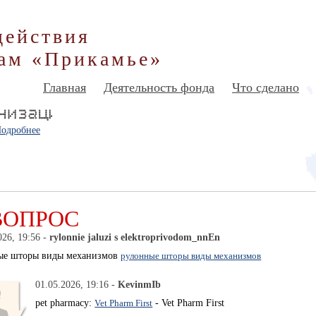
действия
ам «Прикамье»
Главная
Деятельность фонда
Что сделано
одробнее
ВОПРОС
026, 19:56 -
rylonnie jaluzi s elektroprivodom_nnEn
ые шторы виды механизмов
рулонные шторы виды механизмов
01.05.2026, 19:16 -
KevinmIb
pet pharmacy:
Vet Pharm First
- Vet Pharm First