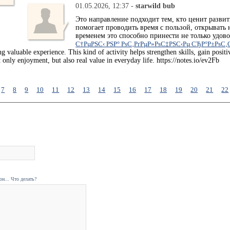
01.05.2026, 12:37 -
starwild bub
Это направление подходит тем, кто ценит развит
помогает проводить время с пользой, открывать
временем это способно принести не только удов
С†РµРЅС‹ РЅР° РѕС‚РґРµР»РѕС‡РЅС‹Рµ СЂР°Р±РѕС‚
ing valuable experience. This kind of activity helps strengthen skills, gain pos
t only enjoyment, but also real value in everyday life. https://notes.io/ev2Fb
7
8
9
10
11
12
13
14
15
16
17
18
19
20
21
22
н... Что делать?