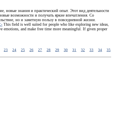
ие, новые знания и практический опыт. Этот вид деятельности
 новые возможности и получать яркие впечатления. Со
ольствие, но и заметную пользу в повседневной жизни.
С‹
This field is well suited for people who like exploring new ideas,
itive emotions, and make free time more meaningful. If given proper
23
24
25
26
27
28
29
30
31
32
33
34
35
36
37