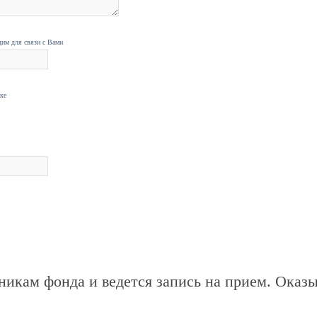
дим для связи с Вами
нке
никам фонда и ведется запись на прием. Оказ