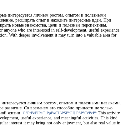
орые интересуется личным ростом, опытом и полезными
шление, расширять опыт и находить интересные идеи. При
ткрыть новые знакомства, цели и полезные перспективы.
for anyone who are interested in self-development, useful experience,
ation. With deeper involvement it may turn into a valuable area for
то интересуется личным ростом, опытом и полезными навыками.
ое развитие. Со временем это способно принести не только
вной жизни.
СѓРґРёРІРёС‚РµР»СЊРЅР°СЏ РЅР°СѓРєР°
This activity
development, useful experience, and meaningful activities. This kind
ular interest it may bring not only enjoyment, but also real value in