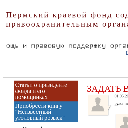
Пермский краевой фонд со
правоохранительным орган
П
Статьи о президенте
ЗАДАТЬ 
фонда и его
помощниках
01.05.2
рулонн
Приобрести книгу
"Неизвестный
уголовный розыск"