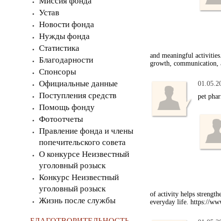
Миссия фонда
Устав
Новости фонда
Нужды фонда
Статистика
and meaningful activities
Благодарности
growth, communication, an
Спонсоры
Официальные данные
01.05.2
Поступления средств
pet pha
Помощь фонду
Фотоотчеты
Правление фонда и члены
попечительского совета
О конкурсе Неизвестный
уголовный розыск
Конкурс Неизвестный
уголовный розыск
of activity helps strengt
Жизнь после службы
everyday life. https://w
БЛАГОТВОРИТЕЛЬНОСТЬ