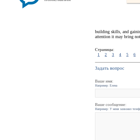
building skills, and gain
attention it may bring no
Страницы:
1
2
3
4
5
6
Задать вопрос
Ваше имя:
Например: Елена
Ваше сообщение:
Например: У меня зазвонил телефо