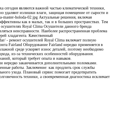
а сегодня являются важной частью климатической техники,
но удаляют излишки влаги, защищая помещение от сырости и
ha-master-holoda-02.jpg Актуальные решения, включая
эффективны как в малых, так и в больших пространствах. Тем
в осушителях Royal Clima Осушители данного бренда
ляться неисправности. Наиболее распространенная проблема
рей хладагента. Качественный
ma_dar/ - ремонт осушителей Royal Clima включает полную
нта Fairland Оборудование Fairland нередко применяется в
 влажной среде ускоряет износ деталей, поэтому необходимо
дхода, из-за технических особенностей оборудования.
аний, который требует опыта и навыков.
илами нередко заканчивается дополнительными поломками.
нные работы. Заключение: как продлить срок службы
льного ухода. Плановый сервис помогает предотвратить
лговечность техники, а своевременная диагностика исключает