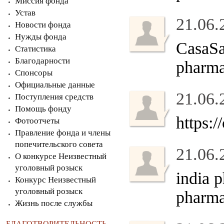
Миссия фонда
Устав
21.06.
Новости фонда
Нужды фонда
CasaS
Статистика
Благодарности
pharm
Спонсоры
Официальные данные
21.06.
Поступления средств
Помощь фонду
https:
Фотоотчеты
Правление фонда и члены
попечительского совета
21.06.
О конкурсе Неизвестный
уголовный розыск
india 
Конкурс Неизвестный
уголовный розыск
pharma
Жизнь после службы
БЛАГОТВОРИТЕЛЬНОСТЬ