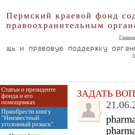
Пермский краевой фонд со
правоохранительным орган
Главна
П
Статьи о президенте
ЗАДАТЬ ВО
фонда и его
помощниках
21.06.
Приобрести книгу
pharma
"Неизвестный
уголовный розыск"
pharma