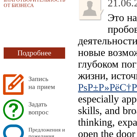
21.06.
ОТ БИЗНЕСА
Это на
пробов
деятельности
новые возмож
Подробнее
глубоком пог
жизни, исто
Запись
РѕР±Р»РёС†Р
на прием
especially ap
Задать
skills, and br
вопрос
thinking, expa
Предложения и
open the door 
пожелания