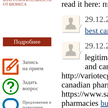
read it here: п
ОТ БИЗНЕСА
29.12.
best c
Подробнее
29.12.
legiti
Запись
and ca
на прием
http://variote
Задать
canadian phar
вопрос
https://www.s
pharmacies
bu
Предложения и
пожелания