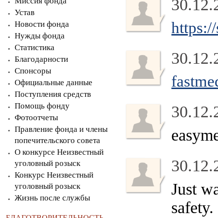
30.12.
Миссия фонда
Устав
https:/
Новости фонда
Нужды фонда
Статистика
30.12.
Благодарности
Спонсоры
fastme
Официальные данные
Поступления средств
Помощь фонду
30.12.
Фотоотчеты
Правление фонда и члены
easyme
попечительского совета
О конкурсе Неизвестный
30.12.
уголовный розыск
Конкурс Неизвестный
Just w
уголовный розыск
Жизнь после службы
safety
БЛАГОТВОРИТЕЛЬНОСТЬ