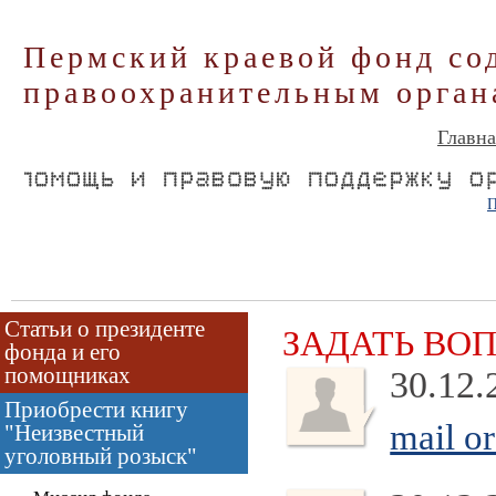
Пермский краевой фонд со
правоохранительным орган
Главна
П
Статьи о президенте
ЗАДАТЬ ВО
фонда и его
помощниках
30.12.
Приобрести книгу
mail o
"Неизвестный
уголовный розыск"