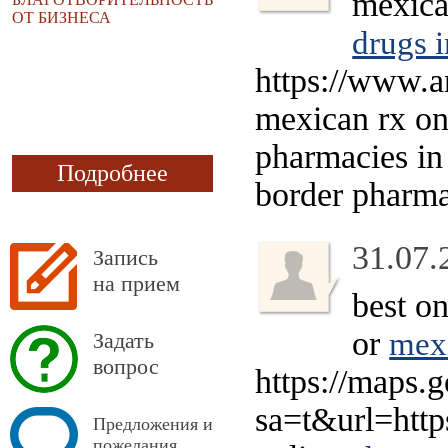
mexica
ОТ БИЗНЕСА
drugs 
https://www.a
mexican rx o
pharmacies i
Подробнее
border pharma
31.07.
Запись
на прием
best o
or
mexi
Задать
вопрос
https://maps.
sa=t&url=http
Предложения и
пожелания