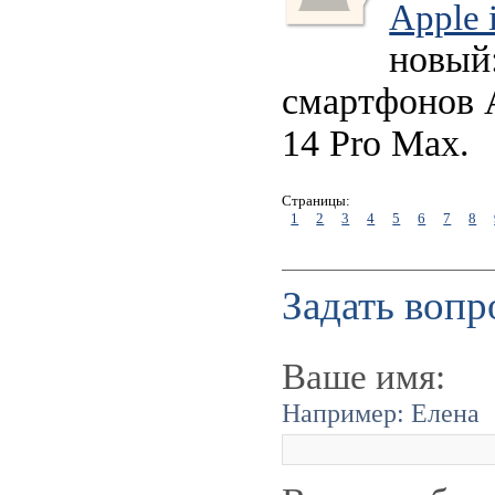
Apple 
новый:
смартфонов Ap
14 Pro Max.
Страницы:
1
2
3
4
5
6
7
8
Задать вопр
Ваше имя:
Например: Елена