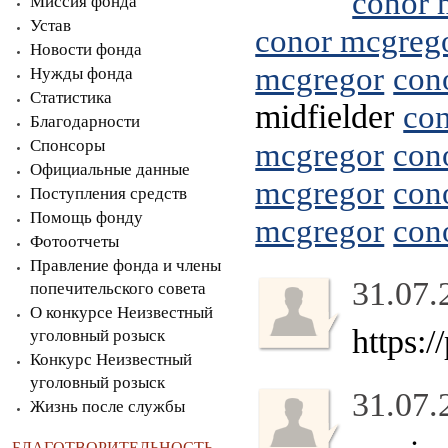
conor 
Миссия фонда
Устав
conor mcgreg
Новости фонда
mcgregor
con
Нужды фонда
Статистика
midfielder
co
Благодарности
Спонсоры
mcgregor
con
Официальные данные
mcgregor
con
Поступления средств
Помощь фонду
mcgregor
con
Фотоотчеты
Правление фонда и члены
31.07.
попечительского совета
О конкурсе Неизвестный
https:
уголовный розыск
Конкурс Неизвестный
уголовный розыск
31.07.
Жизнь после службы
БЛАГОТВОРИТЕЛЬНОСТЬ