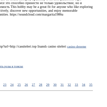
есе это способно принести не только удовольствие, но и
ость This hobby may be a great fit for anyone who like exploring
uctively, discover new opportunities, and enjoy memorable
unities. https://soundcloud.com/margarita1986u
?url=http://cassiteleri.top lisanslı casino siteleri
casino deneme
ить розы в томске
23
24
25
26
27
28
29
30
31
32
33
34
35
36
37